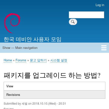
Skip
Log in
User
to
account
Search
main
Search
menu
content
한국 데비안 사용자 모임
Show — Main navigation
Main
navigation
Home
알리는 말씀
최근 게시물
위키 문서
미러 서버
Home
Forums
묻고 답하기
시스템 설정
Breadcrumb
패키지를 업그레이드 하는 방법?
View
(active
Primary
tab)
Revisions
tabs
Submitted by
세벌
on
2018.10.10.(Wed) - 20:31
Forums