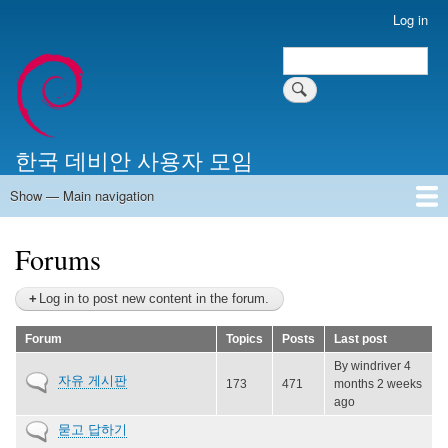
Skip
Log in
User
to
account
Search
main
Search
menu
content
한국 데비안 사용자 모임
Show — Main navigation
Main
navigation
Home
알리는 말씀
최근 게시물
위키 문서
미러 서버
Forums
Log in to post new content in the forum.
Forum
Topics
Posts
Last post
By
windriver
4
No
자유 게시판
173
471
months 2 weeks
new
ago
posts
No
묻고 답하기
new