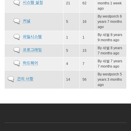
No
시스템 설정
21
62
months 1 week
new
ago
posts
By
westporch
6
No
커널
5
16
years 7 months
new
ago
posts
By
세벌
8 years
No
파일시스템
1
1
9 months ago
new
posts
By
세벌
8 years
No
프로그래밍
5
15
7 months ago
new
posts
By
세벌
7 years
No
하드웨어
4
7
7 months ago
new
posts
By
westporch
5
No
건의 사항
14
56
years 3 months
new
ago
posts