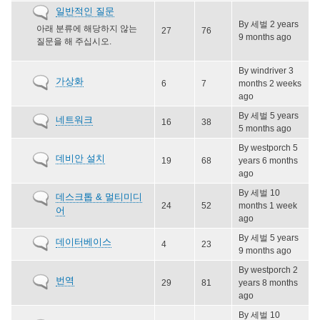
No
일반적인 질문
posts
new
By
세벌
2 years
아래 분류에 해당하지 않는
27
76
posts
9 months ago
질문을 해 주십시오.
By
windriver
3
No
가상화
6
7
months 2 weeks
new
ago
posts
By
세벌
5 years
No
네트워크
16
38
5 months ago
new
posts
By
westporch
5
No
데비안 설치
19
68
years 6 months
new
ago
posts
By
세벌
10
No
데스크톱 & 멀티미디
24
52
months 1 week
new
어
ago
posts
By
세벌
5 years
No
데이터베이스
4
23
9 months ago
new
posts
By
westporch
2
No
번역
29
81
years 8 months
new
ago
posts
By
세벌
10