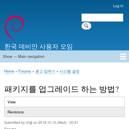
Skip
Log in
User
to
account
Search
main
Search
menu
content
한국 데비안 사용자 모임
Show — Main navigation
Main
navigation
Home
알리는 말씀
최근 게시물
위키 문서
미러 서버
Home
Forums
묻고 답하기
시스템 설정
Breadcrumb
패키지를 업그레이드 하는 방법?
View
(active
Primary
tab)
Revisions
tabs
Submitted by
세벌
on
2018.10.10.(Wed) - 20:31
Forums