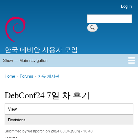
Skip
Log in
User
to
account
Search
main
Search
menu
content
한국 데비안 사용자 모임
Show — Main navigation
Main
navigation
Home
알리는 말씀
최근 게시물
위키 문서
미러 서버
Home
Forums
자유 게시판
Breadcrumb
DebConf24 7일 차 후기
View
(active
Primary
tab)
Revisions
tabs
Submitted by
westporch
on
2024.08.04.(Sun) - 10:48
Forums