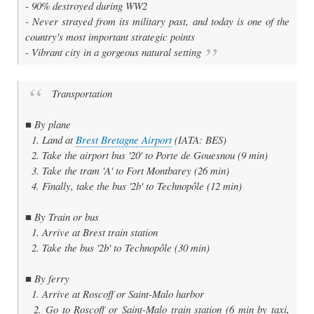
- 90% destroyed during WW2
- Never strayed from its military past, and today is one of the
country's most important strategic points
- Vibrant city in a gorgeous natural setting
Transportation
■ By plane
1. Land at
Brest Bretagne Airport
(IATA: BES)
2. Take the airport bus '20' to Porte de Gouesnou (9 min)
3. Take the tram 'A' to Fort Montbarey (26 min)
4. Finally, take the bus '2b' to
Technopôle (12 min)
■ By Train or bus
1. Arrive at Brest train station
2. Take the bus '2b' to
Technopôle (30 min)
■ By ferry
1. Arrive at Roscoff or Saint-Malo harbor
2. Go to Roscoff or Saint-Malo train station (6 min by taxi,