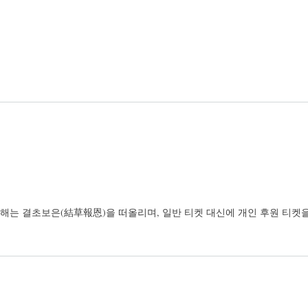
올해는 결초보은(
結草報恩)
을 떠올리며, 일반 티켓 대신에 개인 후원 티켓