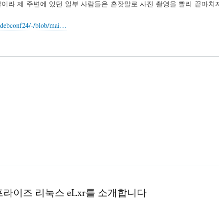
이라 제 주변에 있던 일부 사람들은 혼잣말로 사진 촬영을 빨리 끝마치자는
re/debconf24/-/blob/mai…
프라이즈 리눅스 eLxr를 소개합니다