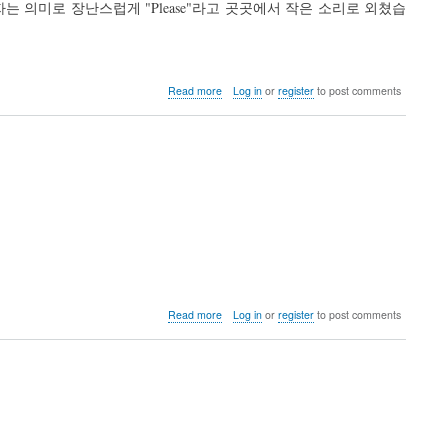
 의미로 장난스럽게 "Please"라고 곳곳에서 작은 소리로 외쳤습
about
Read more
Log in
or
register
to post comments
DebConf24
단
체
사
진
about
Read more
Log in
or
register
to post comments
DebConf24
5
일
차
후
기