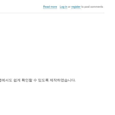
about
Read more
Log in
or
register
to post comments
윈
드
리
버
eLxr
Pro
12.12
최
신
릴
리
스
공
개
 앱에서도 쉽게 확인할 수 있도록 제작하였습니다.