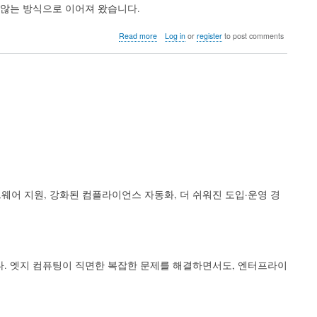
 않는 방식으로 이어져 왔습니다.
about
Read more
Log in
or
register
to post comments
임
베
디
드
시
스
템,
클
라
우
드
네
이
드웨어 지원, 강화된 컴플라이언스 자동화, 더 쉬워진 도입·운영 경
티
브
로
진
화
하
입니다. 엣지 컴퓨팅이 직면한 복잡한 문제를 해결하면서도, 엔터프라이
다