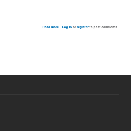
about
Read more
Log in
or
register
to post comments
CentOS
지
원
종
료
에
새
로
운
대
안
이
되
는
엔
터
프
라
이
즈
리