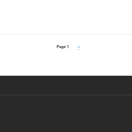
Page 1
Next
››
page