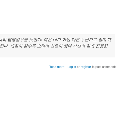
부
티
탁
켓
드
구
립
매
니
완
다.
료
에서의 담당업무를 뜻한다. 직은 내가 아닌 다른 누군가로 쉽게 대
어렵다. 세월이 갈수록 오히려 연륜이 쌓여 자신의 일에 진정한
about
Read more
Log in
or
register
to post comments
DebConf24
와
업
(業),
꿈
그
리
고
열
정