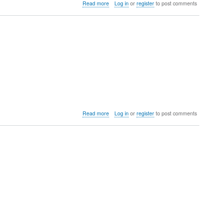
about
Read more
Log in
or
register
to post comments
DebConf24
7
일
차
후
기
about
Read more
Log in
or
register
to post comments
DebConf24
6
일
차
후
기