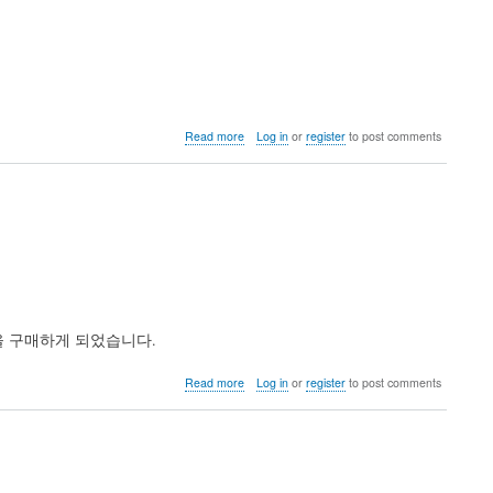
about
Read more
Log in
or
register
to post comments
리
눅
스
명
령
어
사
전
을
출
을 구매하게 되었습니다.
시
했
습
about
Read more
Log in
or
register
to post comments
니
파
다.
이
많
콘
은
한
의
국
견
2024