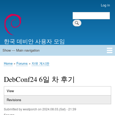
Skip
Log in
User
to
account
Search
main
Search
menu
content
한국 데비안 사용자 모임
Show — Main navigation
Main
navigation
Home
알리는 말씀
최근 게시물
위키 문서
미러 서버
Home
Forums
자유 게시판
Breadcrumb
DebConf24 6일 차 후기
View
(active
Primary
tab)
Revisions
tabs
Submitted by
westporch
on
2024.08.03.(Sat) - 21:39
Forums