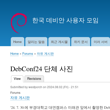
User
account
한국 데비안 사용자 모임
menu
Home
알리는 말씀
최근 게시물
위키 문서
미러 서버
Main
navigation
Home
Forums
자유 게시판
Breadcrumb
DebConf24 단체 사진
View
(active tab)
Revisions
Primary
Submitted by
westporch
on
2024.08.02.(Fri) - 21:51
tabs
Forums
자유 게시판
'24. 7. 30.에 부경대학교 대연캠퍼스 미래관 앞에서 촬영한 D