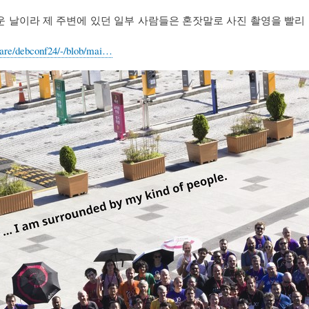
 날이라 제 주변에 있던 일부 사람들은 혼잣말로 사진 촬영을 빨리 끝
share/debconf24/-/blob/mai…