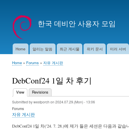
User
account
한국 데비안 사용자 모임
menu
Home
알리는 말씀
최근 게시물
위키 문서
미러 서버
Main
navigation
Home
Forums
자유 게시판
Breadcrumb
DebConf24 1일 차 후기
View
(active tab)
Revisions
Primary
Submitted by
westporch
on
2024.07.29.(Mon) - 13:06
tabs
Forums
자유 게시판
DebConf24 1일 차('24. 7. 28.)에 제가 들은 세션은 다음과 같습