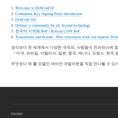
1.
Welcome to DebConf24!
2.
Continuous Key-Signing Party introduction
3.
DebConf 101
4.
Debian: a community for all, beyond technology
5.
한국어 지역화 BoF / Korean L10N BoF
6.
Translations and beyond - How translation work can improve Deb
생각보다 전 세계에서 다양한 국적의, 사람들이 컨퍼런스에 
* 미국, 브라질, 이탈리아, 일본, 중국, 캐나다, 프랑스, 한국 
무엇보다 제 롤 모델인 데비안 개발자분을 직접 만나뵐 수 있
Footer
Contact