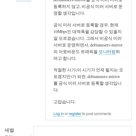
동록하지 않고, 비공식 미러 서버로 운
In
영할 생각입니다.
reply
to
공식 미러 서버로 등록할 경우, 현재
수
10Mbps인 대역폭을 감당할 수 있을지
고
잘 모르겠습니다. 그래서 비공식 미러
서버로 운영하면서, debianusers-mirror
하
의 아웃바운드 트래픽을
모니터링
하
셨
려고 합니다.
습
니
적절한 시기(이 시기가 언제 될지는 모
다.
르겠지만)가 되면, debianusers-mirror
by
를 공식 미러 서버로 등록할 생각입니
세
다.
벌
고맙습니다.
Log in
or
register
to post comments
세벌