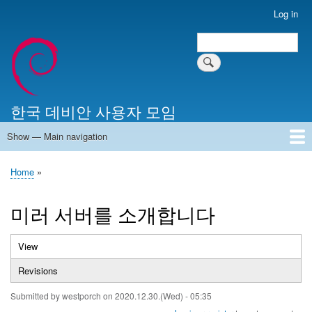
Skip
Log in
User
to
account
Search
main
Search
menu
content
한국 데비안 사용자 모임
Show — Main navigation
Main
navigation
Home
알리는 말씀
최근 게시물
위키 문서
미러 서버
Home
Breadcrumb
미러 서버를 소개합니다
View
(active
Primary
tab)
Revisions
tabs
Submitted by
westporch
on
2020.12.30.(Wed) - 05:35