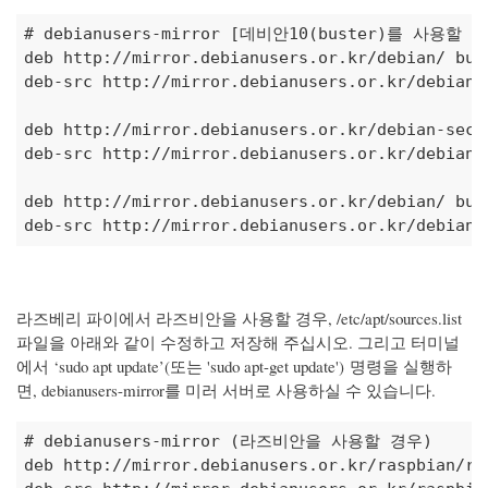
# debianusers-mirror [데비안10(buster)를 사용할 
deb http://mirror.debianusers.or.kr/debian/ bust
deb-src http://mirror.debianusers.or.kr/debian/ 
deb http://mirror.debianusers.or.kr/debian-secu
deb-src http://mirror.debianusers.or.kr/debian-
deb http://mirror.debianusers.or.kr/debian/ bust
deb-src http://mirror.debianusers.or.kr/debian/
라즈베리 파이에서 라즈비안을 사용할 경우, /etc/apt/sources.list
파일을 아래와 같이 수정하고 저장해 주십시오. 그리고 터미널
에서 ‘sudo apt update’(또는 'sudo apt-get update') 명령을 실행하
면, debianusers-mirror를 미러 서버로 사용하실 수 있습니다.
# debianusers-mirror (라즈비안을 사용할 경우)
deb http://mirror.debianusers.or.kr/raspbian/ra