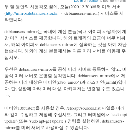
Log in
or
register
to post comments
두 달 동안의 시행착오 끝에, 오늘(2020.12.30.)부터 미러 서버
(
http://mirror.debianusers.or.kr
・ debianusers-mirror) 서비스를 시
작합니다.
debianusers-mirror는 국내에 계신 분들(국내 아이피 사용자)에게
만 미러 서비스를 제공합니다. 해외 트래픽의 요금이 너무 비싸
서, 해외 아이피로 debianusers-mirror에 접속하는 것을 아예 차단
했습니다. 해외에 계신 분들께서는 다른 미러 서버를 이용해 주
십시오.
우선은 debianusers-mirror를 공식 미러 서버로 등록하지 않고, 비
공식 미러 서버로 운영할 생각입니다. debianusers-mirror에서 제
공하는 미러 대상은 데비안(i386, amd64)과 라즈비안(armhf)입니
다. 단, 상황에 따라 미러 대상, 아키텍처는 변경될 수도 있습니
다.
데비안10(buster)을 사용할 경우, /etc/apt/sources.list 파일을 아래
와 같이 수정하고 저장해 주십시오. 그리고 터미널에서 ‘sudo apt
update’(또는 'sudo apt-get update') 명령을 실행하면, debianusers-
mirror를 미러 서버로 사용하실 수 있습니다.