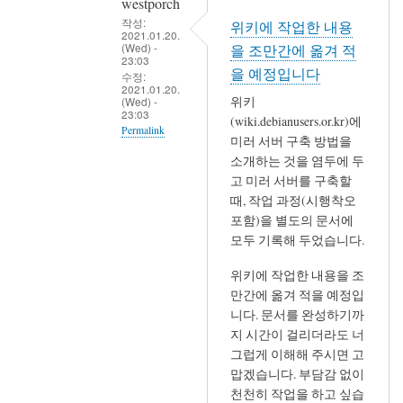
westporch
서
작성:
위키에 작업한 내용
는
2021.01.20.
(Wed) -
을 조만간에 옮겨 적
특
23:03
을 예정입니다
별
수정:
2021.01.20.
히
위키
(Wed) -
23:03
좋
(wiki.debianusers.or.kr)에
Permalink
은
미러 서버 구축 방법을
In
점
소개하는 것을 염두에 두
reply
고 미러 서버를 구축할
없
때, 작업 과정(시행착오
to
음,
포함)을 별도의 문서에
저
저
모두 기록해 두었습니다.
랑
는
비
돈
위키에 작업한 내용을 조
슷
보
만간에 옮겨 적을 예정입
하
다
니다. 문서를 완성하기까
군
귀
지 시간이 걸리더라도 너
요.
그럽게 이해해 주시면 고
중
맙겠습니다. 부담감 없이
by
한
천천히 작업을 하고 싶습
세
것