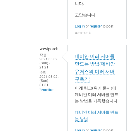
니다.
벌
을
얻
고맙습니다.
음
Log in
or
register
to post
by
comments
westporch
westporch
작성:
데비안 미러 서버를
2021.05.02.
(Sun) -
만드는 방법(데비안
21:21
유저스의 미러 서버
수정:
2021.05.02.
구축기)
(Sun) -
21:21
아래 링크(위키 문서)에
Permalink
데비안 미러 서버를 만드
In
는 방법을 기록했습니다.
reply
데비안 미러 서버를 만드
to
는 방법
저
랑
Log in
or
register
to post