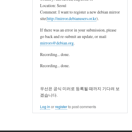
Location: Seoul
Comment: I want to register a new debian mirror
site(
http://mirror.debianusers.or.kr
).
If there was an error in your submission, please
go back and re-submit an update, or mail
mirrors@debian.org
.
Recording... done.
Recording... done.
우선은 공식 미러로 등록될 때까지 기다려 보
겠습니다.
Log in
or
register
to post comments