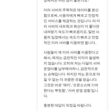
reply
장에서는 어떤 점이 좋은가요?
to
미러 서버의 주목적은 데이터를 분산
질
함으로써, 사용자에게 빠르고 안정적
문.
인 서비스를 제공하는 것입니다. 타 미
데
러 서버의 네트워크 회선이 더 좋다면
비
내려받기 속도가 빠르겠지요. 일반 사
안
용자 입장에서는 속도가 빠르고 안정
미
적인 미러 서버를 이용하면 됩니다.
러
사람들이 제 미러 서버를 이용한다고
관
해서, 제게는 금전적인 이익이 발생하
련
지 않습니다. 오히려 저는 다달이 서버
by
운영비를 납부해야하니, 금전적으로
세
는 손해입니다. 하지만 저는 돈으로 따
벌
질 수 없는 더 귀중한 것을 얻습니다.
그것은 바로 '재미', '오픈소스에 기여
한다는 뿌듯함', '서버 운영 경험'입니
다.
충분한 대답이 되었길 바랍니다.