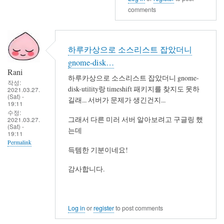
비
comments
슷
하
군
하루카상으로 소스리스트 잡았더니
요.
gnome-disk…
by
Rani
세
하루카상으로 소스리스트 잡았더니 gnome-
작성:
disk-utility랑 timeshift 패키지를 찾지도 못하
벌
2021.03.27.
(Sat) -
길래... 서버가 문제가 생긴건지...
19:11
수정:
그래서 다른 미러 서버 알아보려고 구글링 했
2021.03.27.
(Sat) -
는데
19:11
Permalink
득템한 기분이네요!
감사합니다.
Log in
or
register
to post comments