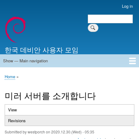
Skip
Log in
User
to
account
Search
main
Search
menu
content
한국 데비안 사용자 모임
Show — Main navigation
Main
navigation
Home
알리는 말씀
최근 게시물
위키 문서
미러 서버
Home
Breadcrumb
미러 서버를 소개합니다
View
(active
Primary
tab)
Revisions
tabs
Submitted by
westporch
on
2020.12.30.(Wed) - 05:35