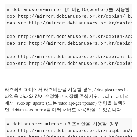
# debianusers-mirror [데비안10(buster)를 사용할 
deb http://mirror.debianusers.or.kr/debian/ bust
deb-src http://mirror.debianusers.or.kr/debian/ 
deb http://mirror.debianusers.or.kr/debian-secu
deb-src http://mirror.debianusers.or.kr/debian-
deb http://mirror.debianusers.or.kr/debian/ bust
deb-src http://mirror.debianusers.or.kr/debian/
라즈베리 파이에서 라즈비안을 사용할 경우, /etc/apt/sources.list
파일을 아래와 같이 수정하고 저장해 주십시오. 그리고 터미널
에서 ‘sudo apt update’(또는 'sudo apt-get update') 명령을 실행하
면, debianusers-mirror를 미러 서버로 사용하실 수 있습니다.
# debianusers-mirror (라즈비안을 사용할 경우)
deb http://mirror.debianusers.or.kr/raspbian/ra