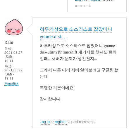
비
comments
슷
하
군
하루카상으로 소스리스트 잡았더니
요.
gnome-disk…
by
Rani
세
하루카상으로 소스리스트 잡았더니 gnome-
작성:
disk-utility랑 timeshift 패키지를 찾지도 못하
벌
2021.03.27.
(Sat) -
길래... 서버가 문제가 생긴건지...
19:11
수정:
그래서 다른 미러 서버 알아보려고 구글링 했
2021.03.27.
(Sat) -
는데
19:11
Permalink
득템한 기분이네요!
감사합니다.
Log in
or
register
to post comments