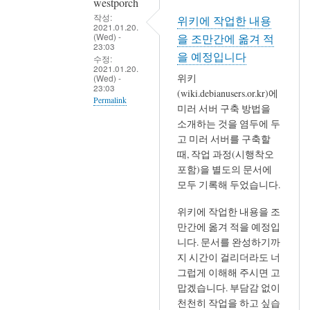
westporch
서
작성:
위키에 작업한 내용
는
2021.01.20.
(Wed) -
을 조만간에 옮겨 적
특
23:03
을 예정입니다
별
수정:
2021.01.20.
히
위키
(Wed) -
23:03
좋
(wiki.debianusers.or.kr)에
Permalink
은
미러 서버 구축 방법을
In
점
소개하는 것을 염두에 두
reply
고 미러 서버를 구축할
없
때, 작업 과정(시행착오
to
음,
포함)을 별도의 문서에
저
저
모두 기록해 두었습니다.
랑
는
비
돈
위키에 작업한 내용을 조
슷
보
만간에 옮겨 적을 예정입
하
다
니다. 문서를 완성하기까
군
귀
지 시간이 걸리더라도 너
요.
그럽게 이해해 주시면 고
중
맙겠습니다. 부담감 없이
by
한
천천히 작업을 하고 싶습
세
것