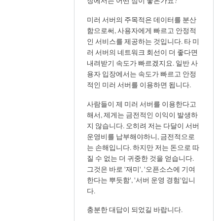
reply
장에서는 어떤 점이 좋은가요?
to
미러 서버의 주목적은 데이터를 분산
질
함으로써, 사용자에게 빠르고 안정적
문.
인 서비스를 제공하는 것입니다. 타 미
데
러 서버의 네트워크 회선이 더 좋다면
비
내려받기 속도가 빠르겠지요. 일반 사
안
용자 입장에서는 속도가 빠르고 안정
미
적인 미러 서버를 이용하면 됩니다.
러
사람들이 제 미러 서버를 이용한다고
관
해서, 제게는 금전적인 이익이 발생하
련
지 않습니다. 오히려 저는 다달이 서버
by
운영비를 납부해야하니, 금전적으로
세
는 손해입니다. 하지만 저는 돈으로 따
벌
질 수 없는 더 귀중한 것을 얻습니다.
그것은 바로 '재미', '오픈소스에 기여
한다는 뿌듯함', '서버 운영 경험'입니
다.
충분한 대답이 되었길 바랍니다.