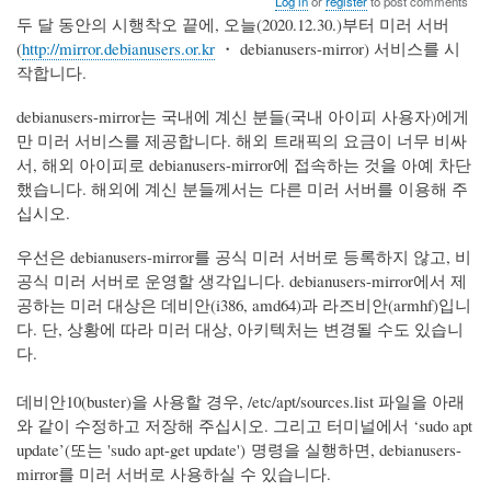
Log in
or
register
to post comments
두 달 동안의 시행착오 끝에, 오늘(2020.12.30.)부터 미러 서버
(
http://mirror.debianusers.or.kr
・ debianusers-mirror) 서비스를 시
작합니다.
debianusers-mirror는 국내에 계신 분들(국내 아이피 사용자)에게
만 미러 서비스를 제공합니다. 해외 트래픽의 요금이 너무 비싸
서, 해외 아이피로 debianusers-mirror에 접속하는 것을 아예 차단
했습니다. 해외에 계신 분들께서는 다른 미러 서버를 이용해 주
십시오.
우선은 debianusers-mirror를 공식 미러 서버로 등록하지 않고, 비
공식 미러 서버로 운영할 생각입니다. debianusers-mirror에서 제
공하는 미러 대상은 데비안(i386, amd64)과 라즈비안(armhf)입니
다. 단, 상황에 따라 미러 대상, 아키텍처는 변경될 수도 있습니
다.
데비안10(buster)을 사용할 경우, /etc/apt/sources.list 파일을 아래
와 같이 수정하고 저장해 주십시오. 그리고 터미널에서 ‘sudo apt
update’(또는 'sudo apt-get update') 명령을 실행하면, debianusers-
mirror를 미러 서버로 사용하실 수 있습니다.