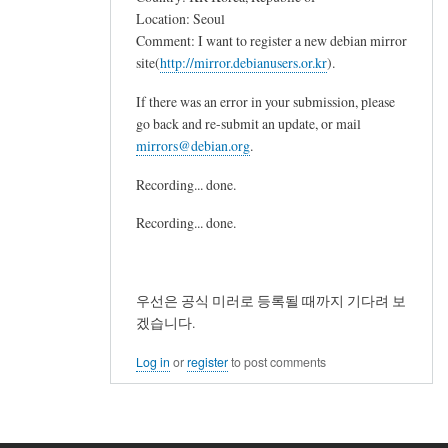
Location: Seoul
Comment: I want to register a new debian mirror
site(
http://mirror.debianusers.or.kr
).
If there was an error in your submission, please
go back and re-submit an update, or mail
mirrors@debian.org
.
Recording... done.
Recording... done.
우선은 공식 미러로 등록될 때까지 기다려 보
겠습니다.
Log in
or
register
to post comments