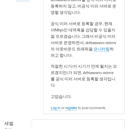
동록하지 않고, 비공식 미러 서버로 운
In
영할 생각입니다.
reply
to
공식 미러 서버로 등록할 경우, 현재
수
10Mbps인 대역폭을 감당할 수 있을지
고
잘 모르겠습니다. 그래서 비공식 미러
서버로 운영하면서, debianusers-mirror
하
의 아웃바운드 트래픽을
모니터링
하
셨
려고 합니다.
습
니
적절한 시기(이 시기가 언제 될지는 모
다.
르겠지만)가 되면, debianusers-mirror
by
를 공식 미러 서버로 등록할 생각입니
세
다.
벌
고맙습니다.
Log in
or
register
to post comments
세벌