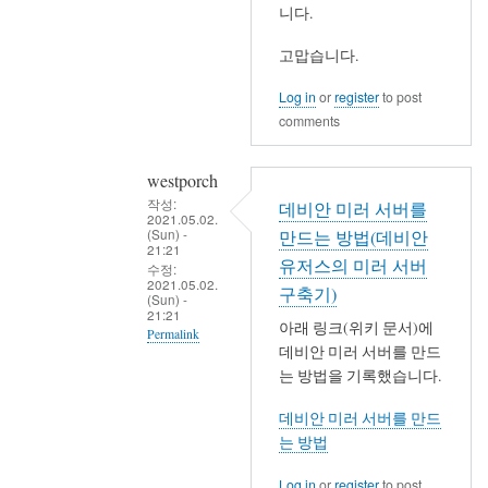
니다.
벌
을
얻
고맙습니다.
음
Log in
or
register
to post
by
comments
westporch
westporch
작성:
데비안 미러 서버를
2021.05.02.
(Sun) -
만드는 방법(데비안
21:21
유저스의 미러 서버
수정:
2021.05.02.
구축기)
(Sun) -
21:21
아래 링크(위키 문서)에
Permalink
데비안 미러 서버를 만드
In
는 방법을 기록했습니다.
reply
데비안 미러 서버를 만드
to
는 방법
저
랑
Log in
or
register
to post