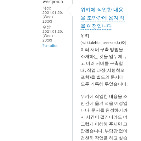
westporch
서
작성:
위키에 작업한 내용
는
2021.01.20.
(Wed) -
을 조만간에 옮겨 적
특
23:03
을 예정입니다
별
수정:
2021.01.20.
히
위키
(Wed) -
23:03
좋
(wiki.debianusers.or.kr)에
Permalink
은
미러 서버 구축 방법을
In
점
소개하는 것을 염두에 두
reply
고 미러 서버를 구축할
없
때, 작업 과정(시행착오
to
음,
포함)을 별도의 문서에
저
저
모두 기록해 두었습니다.
랑
는
비
돈
위키에 작업한 내용을 조
슷
보
만간에 옮겨 적을 예정입
하
다
니다. 문서를 완성하기까
군
귀
지 시간이 걸리더라도 너
요.
그럽게 이해해 주시면 고
중
맙겠습니다. 부담감 없이
by
한
천천히 작업을 하고 싶습
세
것