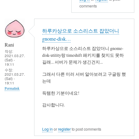
비
comments
슷
하
군
하루카상으로 소스리스트 잡았더니
요.
gnome-disk…
by
Rani
세
하루카상으로 소스리스트 잡았더니 gnome-
작성:
disk-utility랑 timeshift 패키지를 찾지도 못하
벌
2021.03.27.
(Sat) -
길래... 서버가 문제가 생긴건지...
19:11
수정:
그래서 다른 미러 서버 알아보려고 구글링 했
2021.03.27.
(Sat) -
는데
19:11
Permalink
득템한 기분이네요!
감사합니다.
Log in
or
register
to post comments