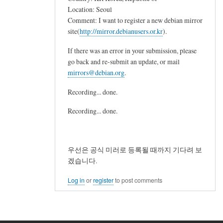
Location: Seoul
Comment: I want to register a new debian mirror
site(
http://mirror.debianusers.or.kr
).
If there was an error in your submission, please
go back and re-submit an update, or mail
mirrors@debian.org
.
Recording... done.
Recording... done.
우선은 공식 미러로 등록될 때까지 기다려 보
겠습니다.
Log in
or
register
to post comments