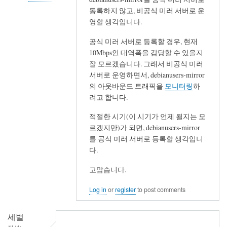
동록하지 않고, 비공식 미러 서버로 운
In
영할 생각입니다.
reply
to
공식 미러 서버로 등록할 경우, 현재
수
10Mbps인 대역폭을 감당할 수 있을지
고
잘 모르겠습니다. 그래서 비공식 미러
서버로 운영하면서, debianusers-mirror
하
의 아웃바운드 트래픽을
모니터링
하
셨
려고 합니다.
습
니
적절한 시기(이 시기가 언제 될지는 모
다.
르겠지만)가 되면, debianusers-mirror
by
를 공식 미러 서버로 등록할 생각입니
세
다.
벌
고맙습니다.
Log in
or
register
to post comments
세벌