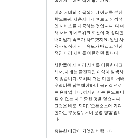
reply
장에서는 어떤 점이 좋은가요?
to
미러 서버의 주목적은 데이터를 분산
질
함으로써, 사용자에게 빠르고 안정적
문.
인 서비스를 제공하는 것입니다. 타 미
데
러 서버의 네트워크 회선이 더 좋다면
비
내려받기 속도가 빠르겠지요. 일반 사
안
용자 입장에서는 속도가 빠르고 안정
미
적인 미러 서버를 이용하면 됩니다.
러
사람들이 제 미러 서버를 이용한다고
관
해서, 제게는 금전적인 이익이 발생하
련
지 않습니다. 오히려 저는 다달이 서버
by
운영비를 납부해야하니, 금전적으로
세
는 손해입니다. 하지만 저는 돈으로 따
벌
질 수 없는 더 귀중한 것을 얻습니다.
그것은 바로 '재미', '오픈소스에 기여
한다는 뿌듯함', '서버 운영 경험'입니
다.
충분한 대답이 되었길 바랍니다.