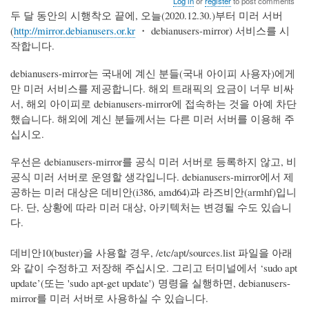
Log in
or
register
to post comments
두 달 동안의 시행착오 끝에, 오늘(2020.12.30.)부터 미러 서버
(
http://mirror.debianusers.or.kr
・ debianusers-mirror) 서비스를 시
작합니다.
debianusers-mirror는 국내에 계신 분들(국내 아이피 사용자)에게
만 미러 서비스를 제공합니다. 해외 트래픽의 요금이 너무 비싸
서, 해외 아이피로 debianusers-mirror에 접속하는 것을 아예 차단
했습니다. 해외에 계신 분들께서는 다른 미러 서버를 이용해 주
십시오.
우선은 debianusers-mirror를 공식 미러 서버로 등록하지 않고, 비
공식 미러 서버로 운영할 생각입니다. debianusers-mirror에서 제
공하는 미러 대상은 데비안(i386, amd64)과 라즈비안(armhf)입니
다. 단, 상황에 따라 미러 대상, 아키텍처는 변경될 수도 있습니
다.
데비안10(buster)을 사용할 경우, /etc/apt/sources.list 파일을 아래
와 같이 수정하고 저장해 주십시오. 그리고 터미널에서 ‘sudo apt
update’(또는 'sudo apt-get update') 명령을 실행하면, debianusers-
mirror를 미러 서버로 사용하실 수 있습니다.