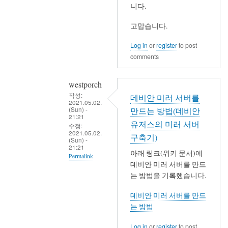
니다.
벌
을
얻
고맙습니다.
음
Log in
or
register
to post
by
comments
westporch
westporch
작성:
데비안 미러 서버를
2021.05.02.
(Sun) -
만드는 방법(데비안
21:21
유저스의 미러 서버
수정:
2021.05.02.
구축기)
(Sun) -
21:21
아래 링크(위키 문서)에
Permalink
데비안 미러 서버를 만드
In
는 방법을 기록했습니다.
reply
데비안 미러 서버를 만드
to
는 방법
저
랑
Log in
or
register
to post