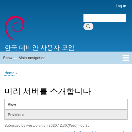
Skip
Log in
User
to
account
Search
main
Search
menu
content
한국 데비안 사용자 모임
Show — Main navigation
Main
navigation
Home
알리는 말씀
최근 게시물
위키 문서
미러 서버
Home
Breadcrumb
미러 서버를 소개합니다
View
(active
Primary
tab)
Revisions
tabs
Submitted by
westporch
on
2020.12.30.(Wed) - 05:35