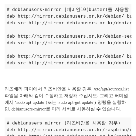
# debianusers-mirror [데비안10(buster)를 사용할 
deb http://mirror.debianusers.or.kr/debian/ bust
deb-src http://mirror.debianusers.or.kr/debian/ 
deb http://mirror.debianusers.or.kr/debian-secu
deb-src http://mirror.debianusers.or.kr/debian-
deb http://mirror.debianusers.or.kr/debian/ bust
deb-src http://mirror.debianusers.or.kr/debian/
라즈베리 파이에서 라즈비안을 사용할 경우, /etc/apt/sources.list
파일을 아래와 같이 수정하고 저장해 주십시오. 그리고 터미널
에서 ‘sudo apt update’(또는 'sudo apt-get update') 명령을 실행하
면, debianusers-mirror를 미러 서버로 사용하실 수 있습니다.
# debianusers-mirror (라즈비안을 사용할 경우)
deb http://mirror.debianusers.or.kr/raspbian/ra