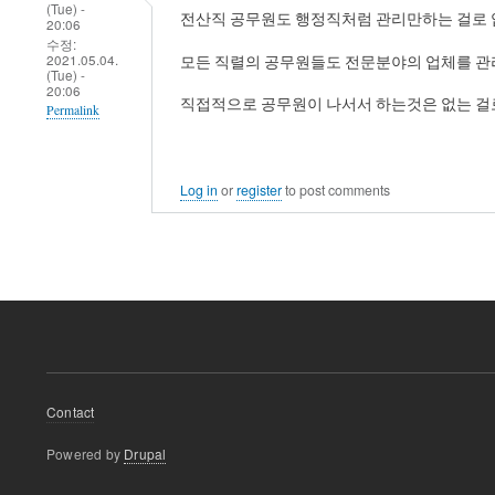
(Tue) -
전산직 공무원도 행정직처럼 관리만하는 걸로 
20:06
수정:
2021.05.04.
모든 직렬의 공무원들도 전문분야의 업체를 관
(Tue) -
20:06
직접적으로 공무원이 나서서 하는것은 없는 걸
Permalink
Log in
or
register
to post comments
Footer
Contact
menu
Powered by
Drupal