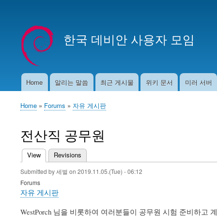
User
account
한국 데비안 사용자 모임
menu
Home
알리는 말씀
최근 게시물
위키 문서
미러 서버
Main
navigation
Home
Forums
자유 게시판
Breadcrumb
전산직 공무원
View
(active tab)
Revisions
Primary
Submitted by
세벌
on
2019.11.05.(Tue) - 06:12
tabs
Forums
자유 게시판
WestPorch 님을 비롯하여 여러분들이 공무원 시험 준비하고 