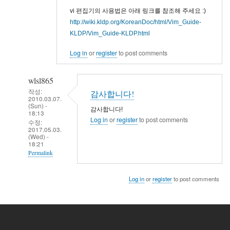
vi 편집기의 사용법은 아래 링크를 참조해 주세요 :)
http://wiki.kldp.org/KoreanDoc/html/Vim_Guide-
KLDP/Vim_Guide-KLDP.html
Log in
or
register
to post comments
wlsl865
작성:
감사합니다!
2010.03.07.
(Sun) -
감사합니다!
18:13
Log in
or
register
to post comments
수정:
2017.05.03.
(Wed) -
18:21
Permalink
In
Log in
or
register
to post comments
reply
to
vi
/etc/apt/sources.list