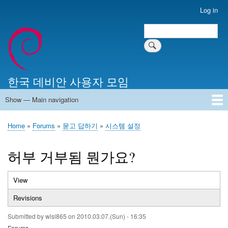
Skip
Log in
User
to
account
Search
main
Search
menu
content
한국 데비안 사용자 모임
Show — Main navigation
Main
navigation
Home
알리는 말씀
최근 게시물
위키 문서
미러 서버
Home
Forums
묻고 답하기
시스템 설정
Breadcrumb
허부 거부됨 뭔가요?
View
(active
Primary
tab)
Revisions
tabs
Submitted by
wlsl865
on
2010.03.07.(Sun) - 16:35
Forums