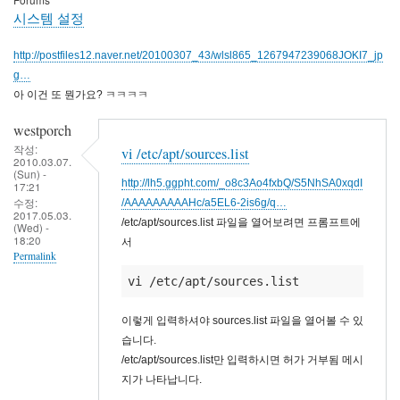
시스템 설정
http://postfiles12.naver.net/20100307_43/wlsl865_1267947239068JOKI7_jp
g…
아 이건 또 뭔가요? ㅋㅋㅋㅋ
westporch
작성:
vi /etc/apt/sources.list
2010.03.07.
(Sun) -
http://lh5.ggpht.com/_o8c3Ao4fxbQ/S5NhSA0xqdI
17:21
수정:
/AAAAAAAAAHc/a5EL6-2is6g/q…
2017.05.03.
/etc/apt/sources.list 파일을 열어보려면 프롬프트에
(Wed) -
18:20
서
Permalink
vi /etc/apt/sources.list
이렇게 입력하셔야 sources.list 파일을 열어볼 수 있
습니다.
/etc/apt/sources.list만 입력하시면 허가 거부됨 메시
지가 나타납니다.