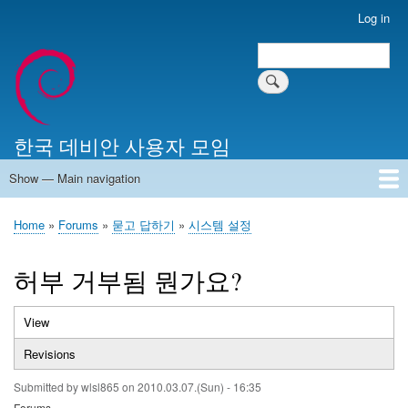
Skip
Log in
User
to
account
Search
main
Search
menu
content
한국 데비안 사용자 모임
Show — Main navigation
Main
navigation
Home
알리는 말씀
최근 게시물
위키 문서
미러 서버
Home
Forums
묻고 답하기
시스템 설정
Breadcrumb
허부 거부됨 뭔가요?
View
(active
Primary
tab)
Revisions
tabs
Submitted by
wlsl865
on
2010.03.07.(Sun) - 16:35
Forums