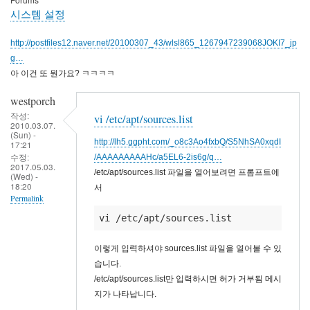
시스템 설정
http://postfiles12.naver.net/20100307_43/wlsl865_1267947239068JOKI7_jp
g…
아 이건 또 뭔가요? ㅋㅋㅋㅋ
westporch
작성:
vi /etc/apt/sources.list
2010.03.07.
(Sun) -
http://lh5.ggpht.com/_o8c3Ao4fxbQ/S5NhSA0xqdI
17:21
수정:
/AAAAAAAAAHc/a5EL6-2is6g/q…
2017.05.03.
/etc/apt/sources.list 파일을 열어보려면 프롬프트에
(Wed) -
18:20
서
Permalink
vi /etc/apt/sources.list
이렇게 입력하셔야 sources.list 파일을 열어볼 수 있
습니다.
/etc/apt/sources.list만 입력하시면 허가 거부됨 메시
지가 나타납니다.