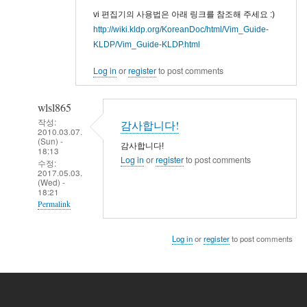
vi 편집기의 사용법은 아래 링크를 참조해 주세요 :)
http://wiki.kldp.org/KoreanDoc/html/Vim_Guide-
KLDP/Vim_Guide-KLDP.html
Log in
or
register
to post comments
wlsl865
작성:
감사합니다!
2010.03.07.
(Sun) -
감사합니다!
18:13
Log in
or
register
to post comments
수정:
2017.05.03.
(Wed) -
18:21
Permalink
In
Log in
or
register
to post comments
reply
to
vi
/etc/apt/sources.list