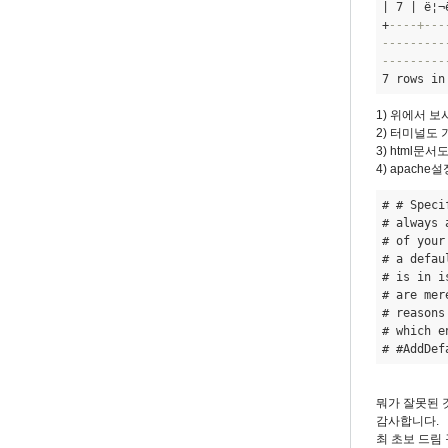
| 7 | ë¦¬
접
+
----+---
한
---------
글
---------
7 rows in
입
력
1) 위에서 
by
2) 터미널도 
3) html문서
eunchul
4) apach
# # Speci
# always 
# of your
# a defau
# is in i
# are mer
# reasons
# which e
# #AddDef
뭐가 잘못된 
감사합니다.
최 초보 드림 꾸