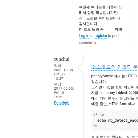
by
by
며칠째 여러분을 괴롭혀 드
wildapple
dhchoi
려서 정말 죄송합니다만
꼭!!! 도움을 부탁드립니다.
감사합니다.
최 초보 드림 꾸~~~~~벅!!!!
Log in
or
register
to post
comments
eunchul
작성:
소스코드의 인코딩 
2009.10.08.
(Thu) -
phpMyAdmin 에서는 U
10:37
같습니다.
수정:
그러면 이것을 한번 확인해 
2017.05.03.
(Wed) -
지금 company table에 데
12:39
해서 해당 변수의 인코딩을 
Permalink
예를 들면, HTML form 에
In
<?php
reply
echo
 mb_detect_enc
?>
to
감
로 해보시면 됩니다. 그러면 