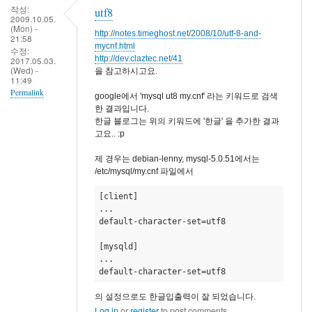
작성:
utf8
2009.10.05.
(Mon) -
http://notes.timeghost.net/2008/10/utf-8-and-
21:58
mycnf.html
수정:
http://dev.claztec.net/41
2017.05.03.
(Wed) -
을 참고하시고요.
11:49
Permalink
google에서 'mysql ut8 my.cnf' 라는 키워드로 검색
한 결과입니다.
한글 블로그는 위의 키워드에 '한글' 을 추가한 결과
고요.. :p
제 경우는 debian-lenny, mysql-5.0.51에서는
/etc/mysql/my.cnf 파일에서
[client] 

... 

default-character-set=utf8 

[mysqld] 

... 

default-character-set=utf8
의 설정으로도 한글입출력이 잘 되었습니다.
Log in
or
register
to post comments