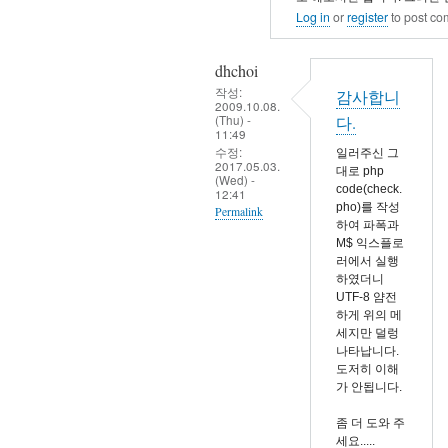
사
Log in
or
register
to post c
합
니
dhchoi
다
작성:
감사합니
2009.10.08.
by
(Thu) -
다.
dhchoi
11:49
수정:
일러주신 그
2017.05.03.
대로 php
(Wed) -
code(check.
12:41
pho)를 작성
Permalink
하여 파폭과
In
M$ 익스플로
러에서 실행
reply
하였더니
to
UTF-8 얌전
소
하게 위의 메
세지만 덜렁
스
나타납니다.
코
도저히 이해
드
가 안됩니다.
의
좀 더 도와 주
인
세요.....