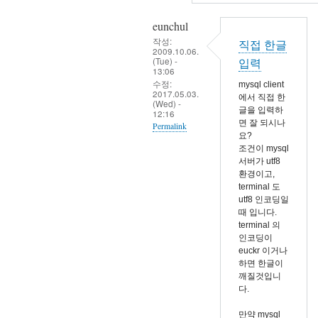
eunchul
작성:
직접 한글
2009.10.06.
(Tue) -
입력
13:06
수정:
mysql client
2017.05.03.
에서 직접 한
(Wed) -
글을 입력하
12:16
면 잘 되시나
Permalink
요?
In
조건이 mysql
서버가 utf8
reply
환경이고,
to
terminal 도
mysql
utf8 인코딩일
때 입니다.
을
terminal 의
재
인코딩이
시
euckr 이거나
하면 한글이
작
깨질것입니
했
다.
습
만약 mysql