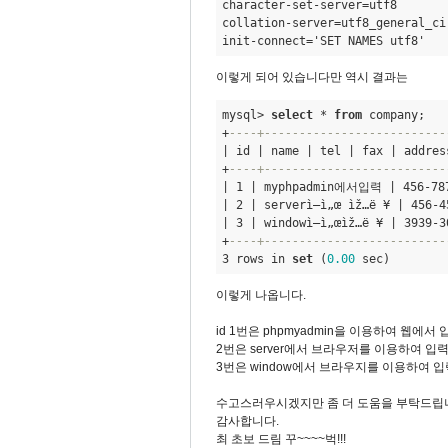
character-set-server=utf8 

collation-server=utf8
_general_
ci 
init-connect='SET NAMES utf8' 
이렇게 되어 있습니다만 역시 결과는
mysql> 
select
 * 
from
 company;
+
----+--------------------------
| id | name | tel | fax | address
+
----+--------------------------
| 1 | myphpadmin에서입력 | 456-78
| 2 | serverì—ì„œ ìž…ë ¥ | 456-4
| 3 | windowì—ì„œìž…ë ¥ | 3939-3
+
----+--------------------------
3 rows in 
set
 (
0.00
 sec) 
이렇게 나옵니다.
id 1번은 phpmyadmin을 이용하여 웹에
2번은 server에서 브라우저를 이용하여 입
3번은 window에서 브라우지를 이용하여 
수고스러우시겠지만 좀 더 도움을 부탁드립
감사합니다.
최 초보 드림 꾸~~~~벅!!!