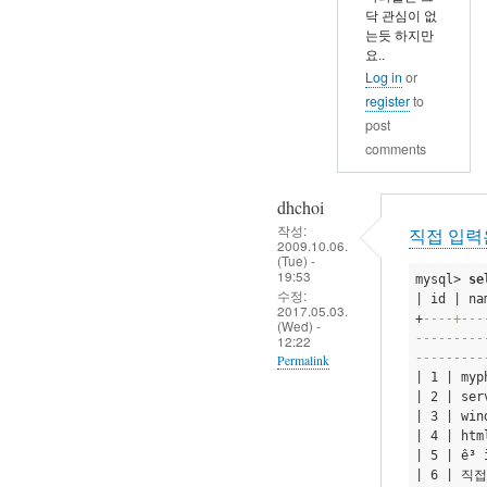
닥 관심이 없
는듯 하지만
요..
Log in
or
register
to
post
comments
dhchoi
작성:
직접 입력
2009.10.06.
(Tue) -
19:53
mysql> 
se
수정:
| id | na
2017.05.03.
+
----+---
(Wed) -
---------
12:22
---------
Permalink
| 1 | my
In
| 2 | ser
| 3 | win
reply
| 4 | htm
to
| 5 | ê³ 
직
| 6 | 직