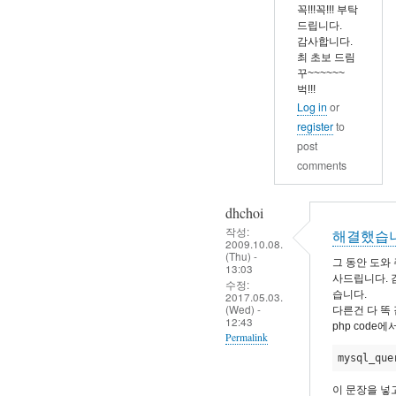
코
꼭!!!꼭!!! 부탁
드립니다.
딩
감사합니다.
문
최 초보 드림
제
꾸~~~~~~
벅!!!
by
Log in
or
eunchul
register
to
post
comments
dhchoi
작성:
해결했습
2009.10.08.
(Thu) -
그 동안 도와
13:03
사드립니다. 감사
수정:
습니다.
2017.05.03.
(Wed) -
다른건 다 똑 
12:43
php code에서
Permalink
mysql_que
In
reply
이 문장을 넣