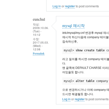
Log in
or
register
to post comments
eunchul
작성:
mysql 재시작
2009.10.06.
(Tue) -
/etc/mysql/my.cnf 변경후 mysq
10:12
재시작 하신다음에 company 테이블
수정:
접속하신후,
2017.05.03.
(Wed) -
12:08
mysql> 
show
create
table
 c
Permalink
라고 질의를 하시면 company 테
In
다.
reply
맨 끝쪽에 DEFAULT CHARSE 이라는
어있을듯 합니다.
to
결
mysql> 
alter
table
 company
과
으로 변경하시거나 아예 company
내
드시면 해결될듯 합니다.
용
Log in
or
register
to post comments
을
첨