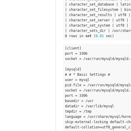
reply
| character_set_database | latin1
| character_set_filesystem | bina
to
| character_set_results | utf8 | 
utf8
| character_set_server | utf8 | 

설
| character_set_system | utf8 | 

| character_sets_dir | /usr/shar
정
8 rows in 
set
 (
0.01
확
인
[client] 

by
port = 3306 

socket = /var/run/mysqld/mysqld.
eunchul
# # * Basic Settings # 
user = mysql 

pid-file = /var/run/mysqld/mysqld
socket = /var/run/mysqld/mysqld.s
port = 3306 

basedir = /usr 

datadir = /var/lib/mysql 

tmpdir = /tmp 

language = /usr/share/mysql/korea
skip-external-locking default-ch
default-collation=utf8
_general_
c