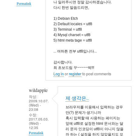
나 일러주시면 정말 감사하겠습니다.
Permalink
다시 한번 말씀드리면,
In
1) Debian Etch
reply
2) Default locales = utf8
to
3) Terminal = utf8
mysql
4) Mysql charset = utf8
5) html meta tage = utf8
character
설
... 여하튼 전부 utf8입니다...
정
감사합니다.
by
최 초보드림 꾸~~~~~벅!!!
wildapple
Log in
or
register
to post comments
wildapple
작성:
제 생각은..
2009.10.07.
(Wed) -
브라우저를 이용해서 입력하는 경우
23:08
만(?) 문제가 생기니까
수정:
혹시 입력할 때 사용하는 페이지는
2017.05.03.
(Wed) -
앞에 utf8로 설정한 html 문서와는 달
12:35
리 문자 인코딩이 utf8이 아니지 않을
Permalink
까 하는 ( 설정을 하지 않았을지도 모