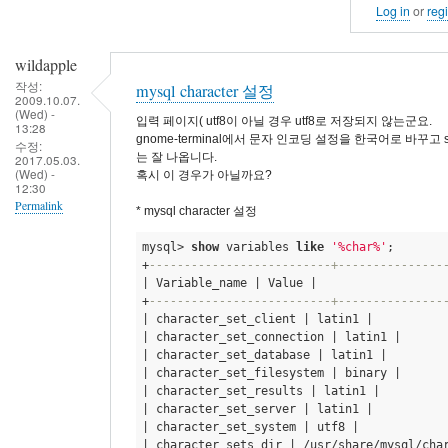
Log in
or
regi
wildapple
작성:
mysql character 설정
2009.10.07.
(Wed) -
입력 페이지( utf8이 아닐 경우 utf8로 저장되지 않는군요.
13:28
gnome-terminal에서 문자 인코딩 설정을 한국어로 바꾸고 
수정:
는 잘 나옵니다.
2017.05.03.
(Wed) -
혹시 이 경우가 아닐까요?
12:30
Permalink
* mysql character 설정
mysql> 
show
 variables 
like
'%char%'
;
+
--------------------------+---------------
| Variable_name | Value | 

+
--------------------------+---------------
| character_set_client | latin1 | 

| character_set_connection | latin1 | 

| character_set_database | latin1 | 

| character_set_filesystem | binary | 

| character_set_results | latin1 | 

| character_set_server | latin1 | 

| character_set_system | utf8 | 

| character_sets_dir | /usr/share/mysql/char