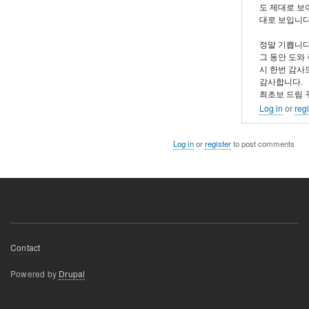
도 제대로 보이
to
대로 보입니다
감
사
정말 기쁩니다.
그 동안 도와
합
시 한번 감사
니
감사합니다.
다.
최초보 드림 꾸~
Log in
or
regi
by
dhchoi
Log in
or
register
to post comments
Footer
Contact
menu
Powered by
Drupal