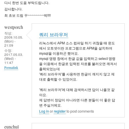
다시 한번 도움 부탁드립니다.
감사합니다.
최 초보 드림 꾸~~~~~~~~벅!!!!
westporch
작성:
쿼리 브라우저
2009.10.05.
(Mon) -
리눅스에서 APM 소스 컴파일 하기 귀찮을 때 윈도
21:09
에서 오토셋이란 프로그램으로 APM을 설치하여
수정:
mysql을 이용하곤 했어요.
2017.05.03.
(Wed) -
mysql 명령 창에서 한글 값을 입력하고 select 명령
11:47
을 이용해서 한글로 입력된 자료를 불러오면 깨져서
Permalink
출력되었는데
'쿼리 브라우저'를 사용하면 한글이 깨지지 않고 제
대로 출력할 수 있었어요.
'쿼리 브라우저'에 대해 검색하시면 답이 나올것 같
아요.
제 답변이 정답이 아니라면 다른 분들이 더 좋은 답
변 주실거에요.
Log in
or
register
to post comments
eunchul