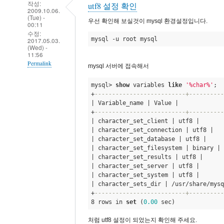
작성:
utf8 설정 확인
2009.10.06.
(Tue) -
우선 확인해 보실것이 mysql 환경설정입니다.
00:11
수정:
mysql -u root mysql
2017.05.03.
(Wed) -
11:56
Permalink
mysql 서버에 접속해서
In
mysql> 
show
 variables 
like
'%char%'
;
reply
+
--------------------------+----------
to
| Variable_name | Value | 

+
--------------------------+----------
여
| character_set_client | utf8 | 

전
| character_set_connection | utf8 | 

히
| character_set_database | utf8 | 

| character_set_filesystem | binary | 

같
| character_set_results | utf8 | 

은
| character_set_server | utf8 | 

문
| character_set_system | utf8 | 

| character_sets_dir | /usr/share/mysq
제
+
--------------------------+----------
가
8 rows in 
set
 (
0.00
 sec)
발
처럼 utf8 설정이 되었는지 확인해 주세요.