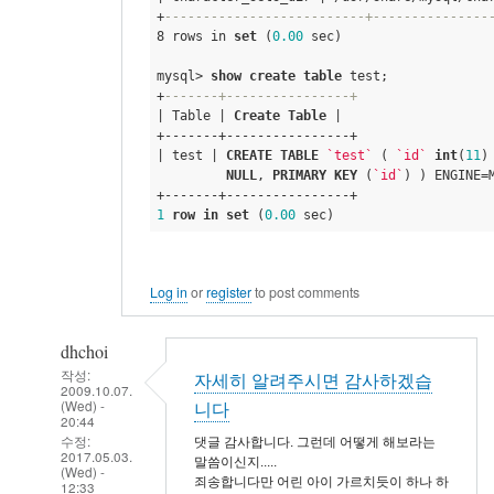
+
--------------------------+---------------
8 rows in 
set
 (
0.00
 sec) 

mysql> 
show
create
table
 test;
+
-------+----------------+ 
| Table | 
Create
Table
 | 

+-------+----------------+ 

| test | 
CREATE
TABLE
`test`
 ( 
`id`
int
(
11
)
NULL
, 
PRIMARY
KEY
 (
`id`
) ) ENGINE=
1
row
in
set
 (
0.00
 sec)
Log in
or
register
to post comments
dhchoi
작성:
자세히 알려주시면 감사하겠습
2009.10.07.
(Wed) -
니다
20:44
수정:
댓글 감사합니다. 그런데 어떻게 해보라는
2017.05.03.
말씀이신지.....
(Wed) -
죄송합니다만 어린 아이 가르치듯이 하나 하
12:33