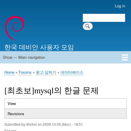
Skip
Log in
User
to
account
Search
main
Search
menu
content
한국 데비안 사용자 모임
Show — Main navigation
Main
navigation
Home
알리는 말씀
최근 게시물
위키 문서
미러 서버
Home
Forums
묻고 답하기
데이터베이스
Breadcrumb
[최초보]mysql의 한글 문제
View
(active
Primary
tab)
Revisions
tabs
Submitted by
dhchoi
on
2009.10.05.(Mon) - 18:51
Forums