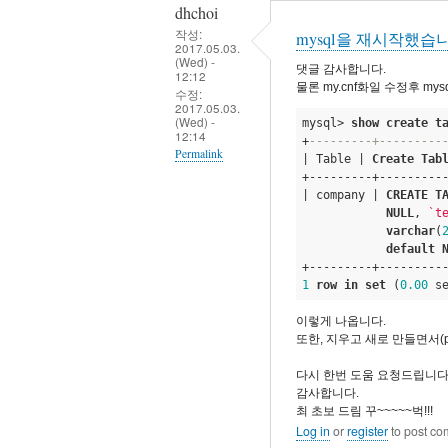
dhchoi
부
작성:
mysql을 재시작했습
합
2017.05.03.
(Wed) -
니
댓글 감사합니다.
12:12
물론 my.cnf화일 수정후 my
다
수정:
2017.05.03.
by
(Wed) -
mysql> 
show
create
t
12:14
dhchoi
+
---------+---------
Permalink
| Table | 
Create
Tab
+---------+----------
In
| company | 
CREATE
T
reply
NULL
, 
`t
varchar
(
to
default
mysql
재
1
row
in
set
 (
0.00
 s
시
이렇게 나옵니다.
작
또한, 지우고 새로 만들면서(php
by
다시 한번 도움 요청드립니다
eunchul
감사합니다.
최 초보 드림 꾸~~~~~벅!!!
Log in
or
register
to post c