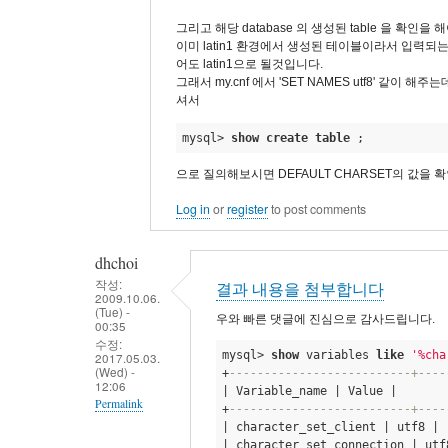
생
합
그리고 해당 database 의 생성된 table 을 확인을 
니
이미 latin1 환경에서 생성된 테이블이라서 입력되는
어도 latin1으로 될것입니다.
다
그래서 my.cnf 에서 'SET NAMES utf8' 같이 해주
by
셔서
dhchoi
mysql> 
show
create
table
 ;
으로 질의해보시면 DEFAULT CHARSET의 값을 
Log in
or
register
to post comments
dhchoi
작성:
결과 내용을 첨부합니다
2009.10.06.
(Tue) -
우와 빠른 댓글에 진심으로 감사드립니다.
00:35
수정:
mysql> 
show
 variables 
like
'%cha
2017.05.03.
(Wed) -
+
--------------------------+----
12:06
| Variable_name | Value | 

Permalink
+
--------------------------+----
| character_set_client | utf8 | 

In
| character_set_connection | utf8