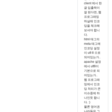
니
client 에서 한
다
글 입출력이
by
잘 된다면, 웹
프로그래밍
dhchoi
하실때 인코
딩을 체크해
보셔야 합니
다.
html 태그의
meta 태그에
인코딩 설정
이 utf-8 으로
되어있는가..
apache 설정
에서 utf8이
기본으로 되
어있는가..
웹 프로그래
밍에서 인코
딩 처리가 큰
이슈중에 하
나인듯 합니
다. :)
물론 영어권
나라들은 그