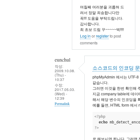
by
by
며칠째 여러분을 괴롭혀 드
wildapple
dhchoi
려서 정말 죄송합니다만
꼭!!! 도움을 부탁드립니다.
감사합니다.
최 초보 드림 꾸~~~~~벅!!!!
Log in
or
register
to post
comments
eunchul
작성:
소스코드의 인코딩 
2009.10.08.
(Thu) -
phpMyAdmin 에서는 U
10:37
같습니다.
수정:
그러면 이것을 한번 확인해 
2017.05.03.
(Wed) -
지금 company table에 데
12:39
해서 해당 변수의 인코딩을 
Permalink
예를 들면, HTML form 에
In
<?php
reply
echo
 mb_detect_enc
?>
to
감
로 해보시면 됩니다. 그러면 