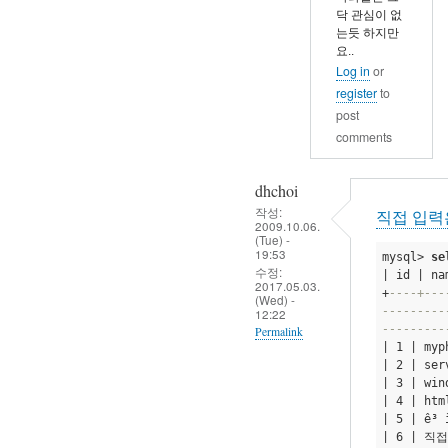
닥 관심이 없
는듯 하지만
요..
Log in
or
register
to
post
comments
dhchoi
작성:
직접 입력
2009.10.06.
(Tue) -
19:53
mysql> 
se
수정:
| id | na
2017.05.03.
+
----+---
(Wed) -
---------
12:22
---------
Permalink
| 1 | my
In
| 2 | ser
| 3 | win
reply
| 4 | htm
to
| 5 | ê³ 
직
| 6 | 직