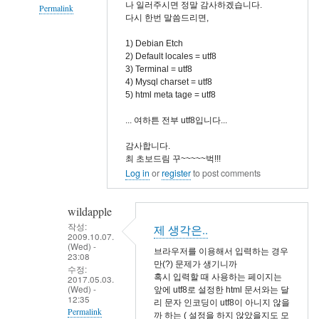
나 일러주시면 정말 감사하겠습니다.
Permalink
다시 한번 말씀드리면,
In
1) Debian Etch
reply
2) Default locales = utf8
to
3) Terminal = utf8
mysql
4) Mysql charset = utf8
5) html meta tage = utf8
character
설
... 여하튼 전부 utf8입니다...
정
감사합니다.
by
최 초보드림 꾸~~~~~벅!!!
wildapple
Log in
or
register
to post comments
wildapple
작성:
제 생각은..
2009.10.07.
(Wed) -
브라우저를 이용해서 입력하는 경우
23:08
만(?) 문제가 생기니까
수정:
혹시 입력할 때 사용하는 페이지는
2017.05.03.
(Wed) -
앞에 utf8로 설정한 html 문서와는 달
12:35
리 문자 인코딩이 utf8이 아니지 않을
Permalink
까 하는 ( 설정을 하지 않았을지도 모