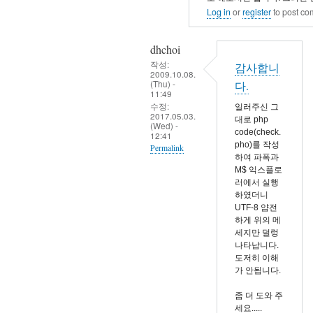
사
Log in
or
register
to post c
합
니
dhchoi
다
작성:
감사합니
2009.10.08.
by
(Thu) -
다.
dhchoi
11:49
수정:
일러주신 그
2017.05.03.
대로 php
(Wed) -
code(check.
12:41
pho)를 작성
Permalink
하여 파폭과
In
M$ 익스플로
러에서 실행
reply
하였더니
to
UTF-8 얌전
소
하게 위의 메
세지만 덜렁
스
나타납니다.
코
도저히 이해
드
가 안됩니다.
의
좀 더 도와 주
인
세요.....