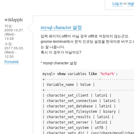
Log in
or
regi
wildapple
작성:
mysql character 설정
2009.10.07.
(Wed) -
입력 페이지( utf8이 아닐 경우 utf8로 저장되지 않는군요.
13:28
gnome-terminal에서 문자 인코딩 설정을 한국어로 바꾸고 
수정:
는 잘 나옵니다.
2017.05.03.
(Wed) -
혹시 이 경우가 아닐까요?
12:30
Permalink
* mysql character 설정
mysql> 
show
 variables 
like
'%char%'
;
+
--------------------------+---------------
| Variable_name | Value | 

+
--------------------------+---------------
| character_set_client | latin1 | 

| character_set_connection | latin1 | 

| character_set_database | latin1 | 

| character_set_filesystem | binary | 

| character_set_results | latin1 | 

| character_set_server | latin1 | 

| character_set_system | utf8 | 

| character_sets_dir | /usr/share/mysql/char