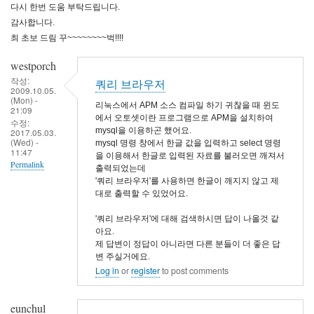
다시 한번 도움 부탁드립니다.
감사합니다.
최 초보 드림 꾸~~~~~~~~벅!!!!
westporch
작성:
쿼리 브라우저
2009.10.05.
(Mon) -
리눅스에서 APM 소스 컴파일 하기 귀찮을 때 윈도
21:09
에서 오토셋이란 프로그램으로 APM을 설치하여
수정:
mysql을 이용하곤 했어요.
2017.05.03.
(Wed) -
mysql 명령 창에서 한글 값을 입력하고 select 명령
11:47
을 이용해서 한글로 입력된 자료를 불러오면 깨져서
Permalink
출력되었는데
'쿼리 브라우저'를 사용하면 한글이 깨지지 않고 제
대로 출력할 수 있었어요.
'쿼리 브라우저'에 대해 검색하시면 답이 나올것 같
아요.
제 답변이 정답이 아니라면 다른 분들이 더 좋은 답
변 주실거에요.
Log in
or
register
to post comments
eunchul