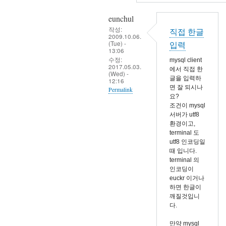
eunchul
작성:
직접 한글
2009.10.06.
(Tue) -
입력
13:06
수정:
mysql client
2017.05.03.
에서 직접 한
(Wed) -
글을 입력하
12:16
면 잘 되시나
Permalink
요?
In
조건이 mysql
서버가 utf8
reply
환경이고,
to
terminal 도
mysql
utf8 인코딩일
때 입니다.
을
terminal 의
재
인코딩이
시
euckr 이거나
하면 한글이
작
깨질것입니
했
다.
습
만약 mysql