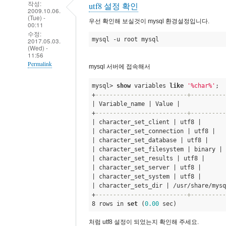
작성:
utf8 설정 확인
2009.10.06.
(Tue) -
우선 확인해 보실것이 mysql 환경설정입니다.
00:11
수정:
mysql -u root mysql
2017.05.03.
(Wed) -
11:56
Permalink
mysql 서버에 접속해서
In
mysql> 
show
 variables 
like
'%char%'
;
reply
+
--------------------------+----------
to
| Variable_name | Value | 

+
--------------------------+----------
여
| character_set_client | utf8 | 

전
| character_set_connection | utf8 | 

히
| character_set_database | utf8 | 

| character_set_filesystem | binary | 

같
| character_set_results | utf8 | 

은
| character_set_server | utf8 | 

문
| character_set_system | utf8 | 

| character_sets_dir | /usr/share/mysq
제
+
--------------------------+----------
가
8 rows in 
set
 (
0.00
 sec)
발
처럼 utf8 설정이 되었는지 확인해 주세요.