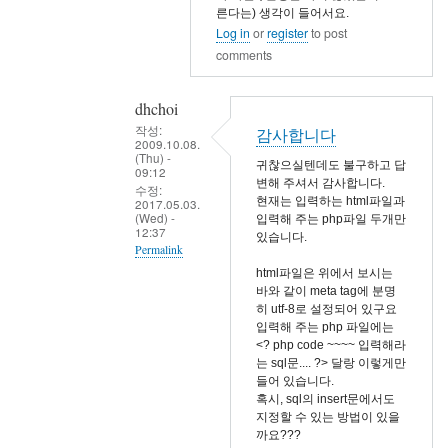
른다는) 생각이 들어서요.
In
Log in
or
register
to post
reply
comments
to
자
dhchoi
세
작성:
감사합니다
히
2009.10.08.
(Thu) -
알
귀찮으실텐데도 불구하고 답
09:12
변해 주셔서 감사합니다.
려
수정:
현재는 입력하는 html파일과
2017.05.03.
주
(Wed) -
입력해 주는 php파일 두개만
12:37
시
있습니다.
Permalink
면
html파일은 위에서 보시는
In
감
바와 같이 meta tag에 분명
reply
사
히 utf-8로 설정되어 있구요
입력해 주는 php 파일에는
to
하
<? php code ~~~~ 입력해라
제
겠
는 sql문.... ?> 달랑 이렇게만
생
습
들어 있습니다.
혹시, sql의 insert문에서도
각
니
지정할 수 있는 방법이 있을
은..
다
까요???