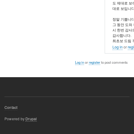
도 제대로 보이
to
대로 보입니다
감
사
정말 기쁩니다.
그 동안 도와
합
시 한번 감사
니
감사합니다.
다.
최초보 드림 꾸~
Log in
or
regi
by
dhchoi
Log in
or
register
to post comments
Footer
Contact
menu
Powered by
Drupal