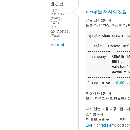
dhchoi
부
작성:
mysql을 재시작했습
합
2017.05.03.
(Wed) -
니
댓글 감사합니다.
12:12
물론 my.cnf화일 수정후 my
다
수정:
2017.05.03.
by
(Wed) -
mysql> 
show
create
t
12:14
dhchoi
+
---------+---------
Permalink
| Table | 
Create
Tab
+---------+----------
In
| company | 
CREATE
T
reply
NULL
, 
`t
varchar
(
to
default
mysql
재
1
row
in
set
 (
0.00
 s
시
이렇게 나옵니다.
작
또한, 지우고 새로 만들면서(php
by
다시 한번 도움 요청드립니다
eunchul
감사합니다.
최 초보 드림 꾸~~~~~벅!!!
Log in
or
register
to post c