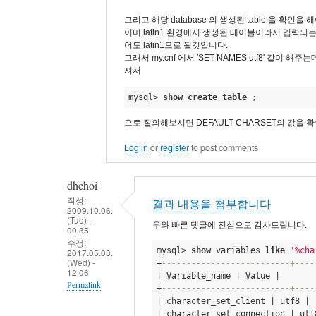
생
합
그리고 해당 database 의 생성된 table 을 확인을 
니
이미 latin1 환경에서 생성된 테이블이라서 입력되는
어도 latin1으로 될것입니다.
다
그래서 my.cnf 에서 'SET NAMES utf8' 같이 해주
by
셔서
dhchoi
mysql> 
show
create
table
 ;
으로 질의해보시면 DEFAULT CHARSET의 값을 
Log in
or
register
to post comments
dhchoi
작성:
결과 내용을 첨부합니다
2009.10.06.
(Tue) -
우와 빠른 댓글에 진심으로 감사드립니다.
00:35
수정:
mysql> 
show
 variables 
like
'%cha
2017.05.03.
(Wed) -
+
--------------------------+----
12:06
| Variable_name | Value | 

Permalink
+
--------------------------+----
| character_set_client | utf8 | 

In
| character_set_connection | utf8