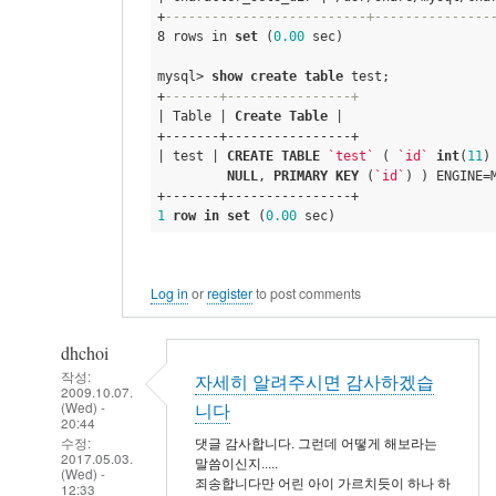
+
--------------------------+---------------
8 rows in 
set
 (
0.00
 sec) 

mysql> 
show
create
table
 test;
+
-------+----------------+ 
| Table | 
Create
Table
 | 

+-------+----------------+ 

| test | 
CREATE
TABLE
`test`
 ( 
`id`
int
(
11
)
NULL
, 
PRIMARY
KEY
 (
`id`
) ) ENGINE=
1
row
in
set
 (
0.00
 sec)
Log in
or
register
to post comments
dhchoi
작성:
자세히 알려주시면 감사하겠습
2009.10.07.
(Wed) -
니다
20:44
수정:
댓글 감사합니다. 그런데 어떻게 해보라는
2017.05.03.
말씀이신지.....
(Wed) -
죄송합니다만 어린 아이 가르치듯이 하나 하
12:33