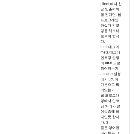
니
client 에서 한
다
글 입출력이
by
잘 된다면, 웹
프로그래밍
dhchoi
하실때 인코
딩을 체크해
보셔야 합니
다.
html 태그의
meta 태그에
인코딩 설정
이 utf-8 으로
되어있는가..
apache 설정
에서 utf8이
기본으로 되
어있는가..
웹 프로그래
밍에서 인코
딩 처리가 큰
이슈중에 하
나인듯 합니
다. :)
물론 영어권
나라들은 그