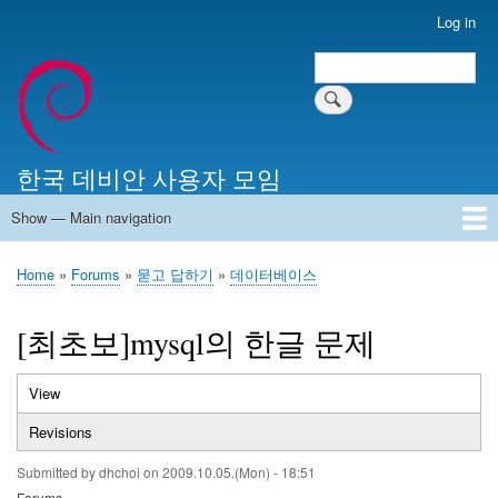
Skip
Log in
User
to
account
Search
main
Search
menu
content
한국 데비안 사용자 모임
Show — Main navigation
Main
navigation
Home
알리는 말씀
최근 게시물
위키 문서
미러 서버
Home
Forums
묻고 답하기
데이터베이스
Breadcrumb
[최초보]mysql의 한글 문제
View
(active
Primary
tab)
Revisions
tabs
Submitted by
dhchoi
on
2009.10.05.(Mon) - 18:51
Forums