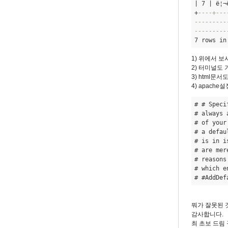
| 7 | ë¦¬
접
+
----+---
한
---------
글
---------
7 rows in
입
력
1) 위에서 
by
2) 터미널도 
3) html문서
eunchul
4) apach
# # Speci
# always 
# of your
# a defau
# is in i
# are mer
# reasons
# which e
# #AddDef
뭐가 잘못된 
감사합니다.
최 초보 드림 꾸