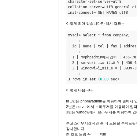
character-set-server=utf8 

collation-server=utf8
_general_
ci 
init-connect='SET NAMES utf8' 
이렇게 되어 있습니다만 역시 결과는
mysql> 
select
 * 
from
 company;
+
----+--------------------------
| id | name | tel | fax | address
+
----+--------------------------
| 1 | myphpadmin에서입력 | 456-78
| 2 | serverì—ì„œ ìž…ë ¥ | 456-4
| 3 | windowì—ì„œìž…ë ¥ | 3939-3
+
----+--------------------------
3 rows in 
set
 (
0.00
 sec) 
이렇게 나옵니다.
id 1번은 phpmyadmin을 이용하여 웹에
2번은 server에서 브라우저를 이용하여 입
3번은 window에서 브라우지를 이용하여 
수고스러우시겠지만 좀 더 도움을 부탁드립
감사합니다.
최 초보 드림 꾸~~~~벅!!!