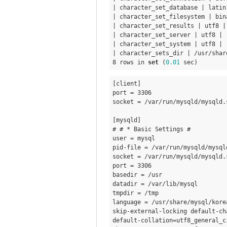
reply
| character_set_database | latin1
| character_set_filesystem | bina
to
| character_set_results | utf8 | 
utf8
| character_set_server | utf8 | 

설
| character_set_system | utf8 | 

| character_sets_dir | /usr/shar
정
8 rows in 
set
 (
0.01
확
인
[client] 

by
port = 3306 

socket = /var/run/mysqld/mysqld.
eunchul
# # * Basic Settings # 
user = mysql 

pid-file = /var/run/mysqld/mysqld
socket = /var/run/mysqld/mysqld.s
port = 3306 

basedir = /usr 

datadir = /var/lib/mysql 

tmpdir = /tmp 

language = /usr/share/mysql/korea
skip-external-locking default-ch
default-collation=utf8
_general_
c