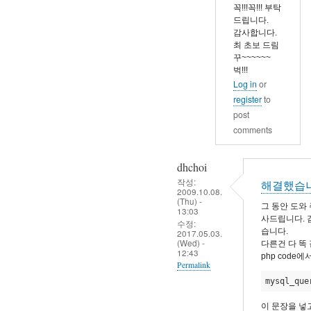
코
꼭!!!꼭!!! 부탁
드립니다.
딩
감사합니다.
문
최 초보 드림
제
꾸~~~~~~
벅!!!
by
Log in
or
eunchul
register
to
post
comments
dhchoi
작성:
해결했습
2009.10.08.
(Thu) -
그 동안 도와
13:03
사드립니다. 감사
수정:
습니다.
2017.05.03.
(Wed) -
다른건 다 똑 
12:43
php code에서
Permalink
mysql_que
In
reply
이 문장을 넣