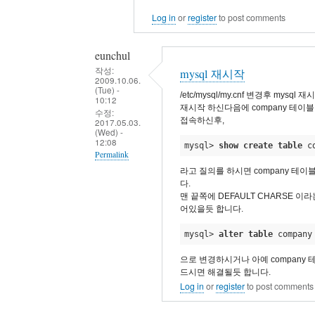
Log in
or
register
to post comments
eunchul
작성:
mysql 재시작
2009.10.06.
(Tue) -
/etc/mysql/my.cnf 변경후 mysq
10:12
재시작 하신다음에 company 테이블
수정:
접속하신후,
2017.05.03.
(Wed) -
12:08
mysql> 
show
create
table
 c
Permalink
라고 질의를 하시면 company 테
In
다.
reply
맨 끝쪽에 DEFAULT CHARSE 이라는
어있을듯 합니다.
to
결
mysql> 
alter
table
 company
과
으로 변경하시거나 아예 company
내
드시면 해결될듯 합니다.
용
Log in
or
register
to post comments
을
첨