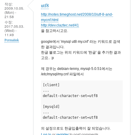
작성:
utf8
2009.10.05.
(Mon) -
http://notes.timeghost.net/2008/10/utf-8-and-
21:58
mycnf.html
수정:
http://dev.claztec.net/41
2017.05.03.
(Wed) -
을 참고하시고요.
11:49
Permalink
google에서 'mysql ut8 my.cnf' 라는 키워드로 검색
한 결과입니다.
한글 블로그는 위의 키워드에 '한글' 을 추가한 결과
고요.. :p
제 경우는 debian-lenny, mysql-5.0.51에서는
/etc/mysql/my.cnf 파일에서
[client] 

... 

default-character-set=utf8 

[mysqld] 

... 

default-character-set=utf8
의 설정으로도 한글입출력이 잘 되었습니다.
Log in
or
register
to post comments