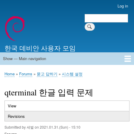
Skip
Log in
User
to
account
Search
main
Search
menu
content
한국 데비안 사용자 모임
Show — Main navigation
Main
navigation
Home
알리는 말씀
최근 게시물
위키 문서
미러 서버
Home
Forums
묻고 답하기
시스템 설정
Breadcrumb
qterminal 한글 입력 문제
View
(active
Primary
tab)
Revisions
tabs
Submitted by
세벌
on
2021.01.31.(Sun) - 15:10
Forums