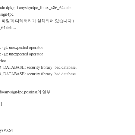
do dpkg -i anysign4pc_linux_x86_64.deb
ysign4pc.
6개의 파일과 디렉터리가 설치되어 있습니다.)
64.deb ...
[: -gt: unexpected operator
[: -gt: unexpected operator
vice
_DATABASE: security library: bad database.
_DATABASE: security library: bad database.
nfo/anysign4pc.postinst의 일부
]
sV.x64