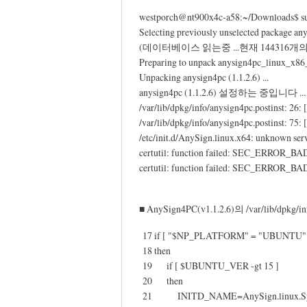
해
1588-
westporch@nt900x4c-a58:~/Downloads$ su
결
2188-
Selecting previously unselected package an
못
5
(데이터베이스 읽는중 ...현재 14431
하
전
Preparing to unpack anysign4pc_linux_x86_
고,
화
Unpacking anysign4pc (1.1.2.6) ...
…
했
anysign4pc (1.1.2.6) 설정하는 중입니다 ...
by
/var/lib/dpkg/info/anysign4pc.postinst: 26: 
더
/var/lib/dpkg/info/anysign4pc.postinst: 75: 
세
니
/etc/init.d/AnySign.linux.x64: unknown ser
벌
해
certutil: function failed: SEC_ERROR_BAD
결
certutil: function failed: SEC_ERROR_BAD
못
하
고,
■ AnySign4PC(v1.1.2.6)의 /var/lib/dpkg/i
…
17 if [ "$NP_PLATFORM" = "UBUNTU" 
by
18 then
세
19 if [ $UBUNTU_VER -gt 15 ]
벌
20 then
21 INITD_NAME=AnySign.linux.Sy