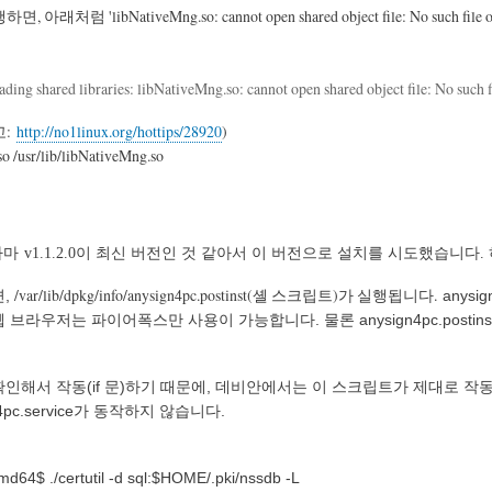
'libNativeMng.so: cannot open shared object file: No such fil
ing shared libraries: libNativeMng.so: cannot open shared object file: No such fi
고:
http://no1linux.org/hottips/28920
)
o /usr/lib/libNativeMng.so
그나마
v1.1.2.0이 최신 버전인 것 같아서 이 버전으로 설치를 시도했습니다
/var/lib/dpkg/info/anysign4pc.postinst(셸 스크립트)가 실행됩니다.
면,
anys
라우저는 파이어폭스만 사용이 가능합니다. 물론 anysign4pc.postins
인해서 작동(if 문)하기 때문에, 데비안에서는 이 스크립트가 제대로 작
n4pc.service가 동작하지 않습니다.
64$ ./certutil -d sql:$HOME/.pki/nssdb -L