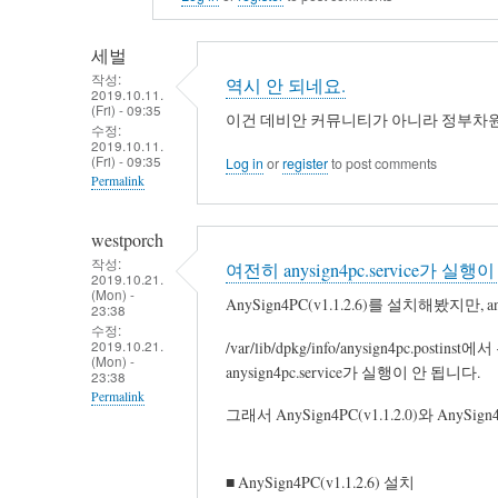
세벌
작성:
역시 안 되네요.
2019.10.11.
(Fri) - 09:35
이건 데비안 커뮤니티가 아니라 정부차원
수정:
2019.10.11.
(Fri) - 09:35
Log in
or
register
to post comments
Permalink
In
westporch
reply
작성:
여전히 anysign4pc.service가 실행
to
2019.10.21.
(Mon) -
1588-
AnySign4PC(v1.1.2.6)를 설치해봤지만, 
23:38
2188-
수정:
2019.10.21.
/var/lib/dpkg/info/anysign4p
5
(Mon) -
anysign4pc.service가 실행이 안 됩니다.
전
23:38
Permalink
화
그래서 AnySign4PC(v1.1.2.0)와 AnySi
했
In
더
reply
■ AnySign4PC(v1.1.2.6) 설치
니
to