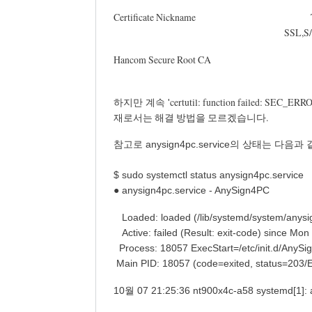
Certificate Nickname Trust A
SSL,S/MIME,JA
Hancom Secure Root CA 
certutil: function failed:
하지만
계속 '
재로서는 해결 방법을 모르겠습니다.
참고로 anysign4pc.service의 상태는 다음과
$ sudo systemc
● anysign4pc.service - AnySign4PC
Loaded: loaded (/lib/systemd/system/anysig
Active: failed (Result: exit-code) since Mo
Process: 18057 ExecStart=/etc/init.d/AnySig
Main PID: 18057 (code=exited, status=203
10월 07 21:25:36 nt900x4c-a58 