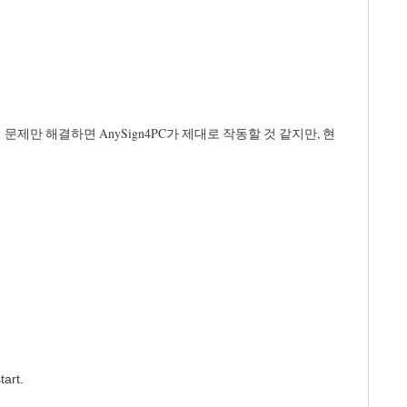
지가 출력됩니다. 이 문제만 해결하면 AnySign4PC가 제대로 작동할 것 같지만, 현
ervice
tSec=100ms expired, scheduling restart.