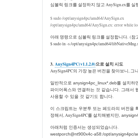
심볼릭 링크를 설정하지 않고 AnySign.ex를 실행하면, 아래처럼 
$ sudo /opt/anysign4pc/amd64/AnySign.ex
/opt/anysign4pc/amd64/AnySign.ex: error while load
아래 명령으로 심볼릭 링크를 설정합니다. (참
$ sudo ln -s /opt/anysign4pc/amd64/libNativeMng.s
3.
AnySign4PC(v1.1.2.0)
으로 설치 시도
AnySign4PC의 가장 높은 버전을 찾아보니, 
일반적으로 anysign4pc_linux*.deb를 설치하
파이어폭스와 연결하는 것 같습니다. 그래서 웹 브
사용할 수 있을 것 같기도 합니다.
이 스크립트는 우분투 또는 페도라의 버전을 확
정해서, AnySign4PC를 설치해봤지만,
anysig
아래처럼 인증서는 생성되었습니다.
westporch@nt900x4c-a58:/opt/anysign4pc/amd