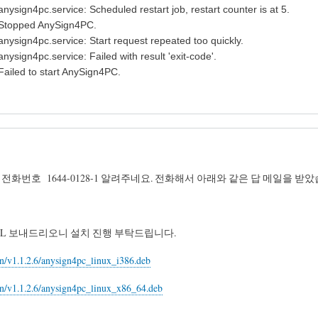
 systemd[1]: anysign4pc.service: Scheduled r
 Stopped AnySign4PC.
ysign4pc.service: Start request repeated too quickly.
sign4pc.service: Failed with result 'exit-code'.
ailed to start AnySign4PC.
위드 전화번호 1644-0128-1 알려주네요. 전화해서 아래와 같은 답 메일을
로드 URL 보내드리오니 설치 진행 부탁드립니다.
n/v1.1.2.6/anysign4pc_linux_i386.deb
gn/v1.1.2.6/anysign4pc_linux_x86_64.deb