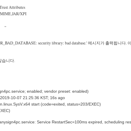
ttributes
R/XPI
,,
 SEC_ERROR_BAD_DATABASE: security library: bad database.' 메시
 같습니다.
tl status anysign4pc.s
n4pc.service; enabled; vendor preset: enabled)
n 2019-10-07 21:25:36 KST; 16s ago
n.linux.SysV.x64 start (code=exited, status=203/EXEC)
/EXEC)
systemd[1]: anysign4pc.service: Service Restar