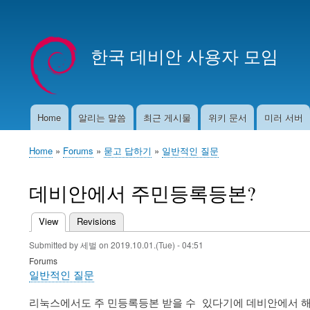
User
account
한국 데비안 사용자 모임
menu
Home
알리는 말씀
최근 게시물
위키 문서
미러 서버
Main
navigation
Home
Forums
묻고 답하기
일반적인 질문
Breadcrumb
데비안에서 주민등록등본?
View
(active tab)
Revisions
Primary
Submitted by
세벌
on
2019.10.01.(Tue) - 04:51
tabs
Forums
일반적인 질문
리눅스에서도 주 민등록등본 받을 수 있다기에 데비안에서 해