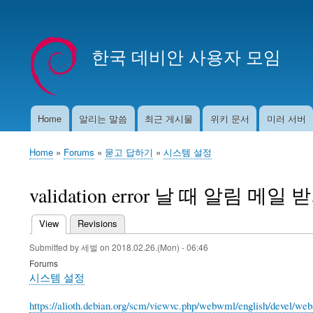
User
account
한국 데비안 사용자 모임
menu
Home
알리는 말씀
최근 게시물
위키 문서
미러 서버
Main
navigation
Home
Forums
묻고 답하기
시스템 설정
Breadcrumb
validation error 날 때 알림 메일 
View
(active tab)
Revisions
Primary
Submitted by
세벌
on
2018.02.26.(Mon) - 06:46
tabs
Forums
시스템 설정
https://alioth.debian.org/scm/viewvc.php/webwml/english/devel/we