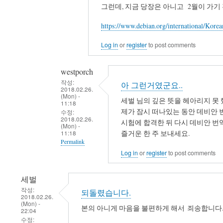
그런데, 지금 당장은 아니고 2월이 가기 
reply
to
https://www.debian.org/international/Korea
제
이
Log in
or
register
to post comments
름
을
westporch
빼
작성:
아 그런거였군요..
2018.02.26.
셨
(Mon) -
세벌 님의 깊은 뜻을 헤아리지 못 
군
11:18
제가 잠시 떠나있는 동안 데비안 
수정:
요..
2018.02.26.
시험에 합격한 뒤 다시 데비안 
(Mon) -
by
즐거운 한 주 보내세요.
11:18
westporch
Permalink
Log in
or
register
to post comments
In
reply
세벌
to
작성:
되돌렸습니다.
바
2018.02.26.
(Mon) -
쁘
본의 아니게 마음을 불편하게 해서 죄송합니다.
22:04
실
수정: