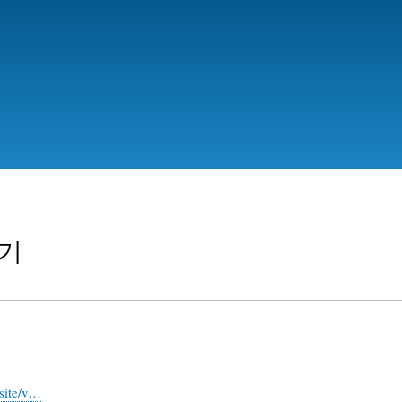
Skip
to
main
content
받기
bsite/v…