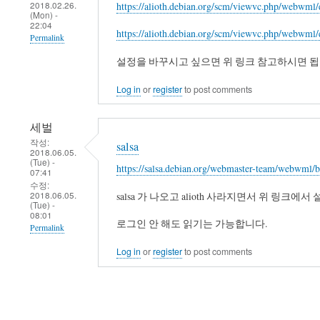
2018.02.26.
https://alioth.debian.org/scm/viewvc.php/webwml
까
(Mon) -
22:04
봐...
https://alioth.debian.org/scm/viewvc.php/webwml/
Permalink
by
세
설정을 바꾸시고 싶으면 위 링크 참고하시면 됩
벌
Log in
or
register
to post comments
세벌
작성:
salsa
2018.06.05.
(Tue) -
https://salsa.debian.org/webmaster-team/webwml/
07:41
수정:
2018.06.05.
salsa 가 나오고 alioth 사라지면서 위 링
(Tue) -
08:01
로그인 안 해도 읽기는 가능합니다.
Permalink
Log in
or
register
to post comments