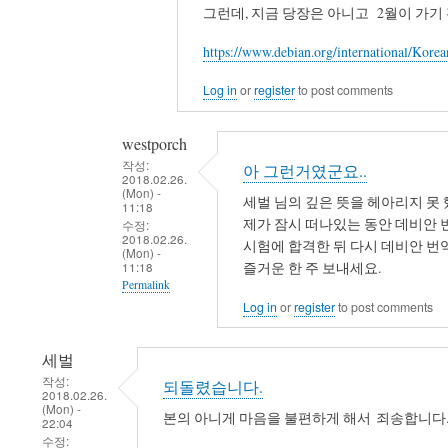
그런데, 지금 당장은 아니고 2월이 가기 
reply
to
https://www.debian.org/international/Korea
제
이
Log in
or
register
to post comments
름
을
westporch
빼
작성:
아 그런거였군요..
2018.02.26.
셨
(Mon) -
세벌 님의 깊은 뜻을 헤아리지 못 
군
11:18
제가 잠시 떠나있는 동안 데비안 
수정:
요..
2018.02.26.
시험에 합격한 뒤 다시 데비안 
(Mon) -
by
즐거운 한 주 보내세요.
11:18
westporch
Permalink
Log in
or
register
to post comments
In
reply
세벌
to
작성:
되돌렸습니다.
바
2018.02.26.
(Mon) -
쁘
본의 아니게 마음을 불편하게 해서 죄송합니다.
22:04
실
수정: