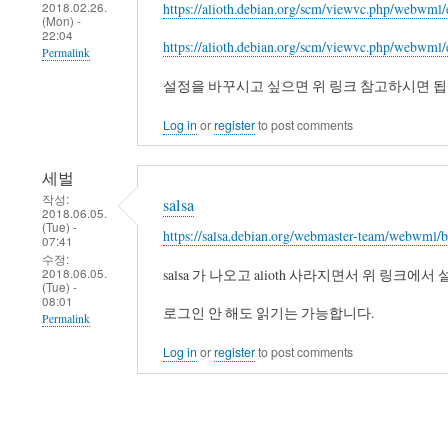
2018.02.26.
https://alioth.debian.org/scm/viewvc.php/webwml
까
(Mon) -
22:04
봐...
https://alioth.debian.org/scm/viewvc.php/webwml/
Permalink
by
세
설정을 바꾸시고 싶으면 위 링크 참고하시면 됩
벌
Log in
or
register
to post comments
세벌
작성:
salsa
2018.06.05.
(Tue) -
https://salsa.debian.org/webmaster-team/webwml/
07:41
수정:
2018.06.05.
salsa 가 나오고 alioth 사라지면서 위 링
(Tue) -
08:01
로그인 안 해도 읽기는 가능합니다.
Permalink
Log in
or
register
to post comments