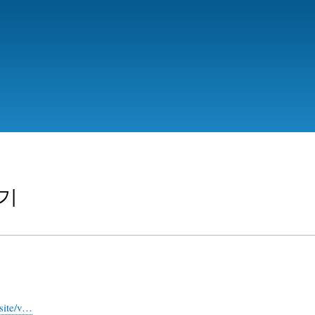
Skip
to
main
content
받기
bsite/v…