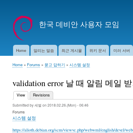
User
account
한국 데비안 사용자 모임
menu
Home
알리는 말씀
최근 게시물
위키 문서
미러 서버
Main
navigation
Home
Forums
묻고 답하기
시스템 설정
Breadcrumb
validation error 날 때 알림 메일 
View
(active tab)
Revisions
Primary
Submitted by
세벌
on
2018.02.26.(Mon) - 06:46
tabs
Forums
시스템 설정
https://alioth.debian.org/scm/viewvc.php/webwml/english/devel/we