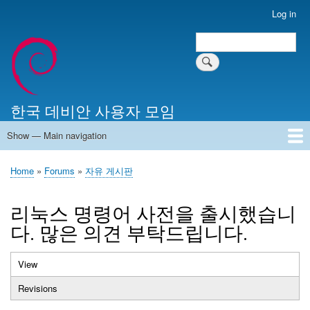
Skip
Log in
User
to
account
Search
main
Search
menu
content
한국 데비안 사용자 모임
Show — Main navigation
Main
navigation
Home
알리는 말씀
최근 게시물
위키 문서
미러 서버
Home
Forums
자유 게시판
Breadcrumb
리눅스 명령어 사전을 출시했습니
다. 많은 의견 부탁드립니다.
View
(active
Primary
tab)
Revisions
tabs