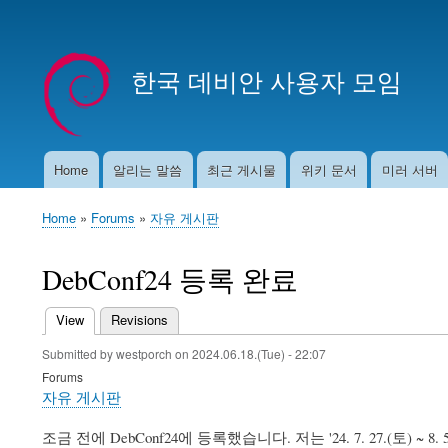
User
account
한국 데비안 사용자 모임
menu
Home
알리는 말씀
최근 게시물
위키 문서
미러 서버
Main
navigation
Home
Forums
자유 게시판
Breadcrumb
DebConf24 등록 완료
View
(active tab)
Revisions
Primary
Submitted by
westporch
on
2024.06.18.(Tue) - 22:07
tabs
Forums
자유 게시판
조금 전에 DebConf24에 등록했습니다. 저는 '24. 7. 27.(토) ~ 8