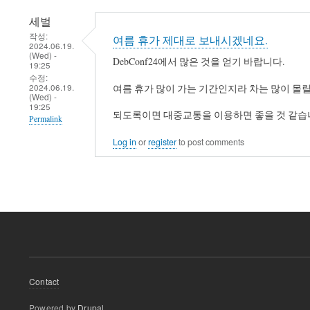
세벌
작성:
여름 휴가 제대로 보내시겠네요.
2024.06.19.
(Wed) -
DebConf24에서 많은 것을 얻기 바랍니다.
19:25
수정:
2024.06.19.
여름 휴가 많이 가는 기간인지라 차는 많이 몰릴
(Wed) -
19:25
되도록이면 대중교통을 이용하면 좋을 것 같습
Permalink
Log in
or
register
to post comments
Footer
Contact
menu
Powered by
Drupal