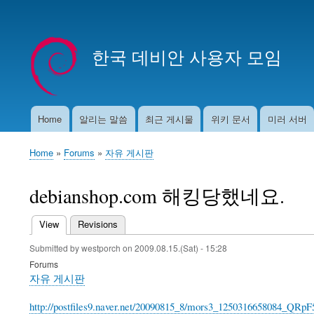
User
account
한국 데비안 사용자 모임
menu
Home
알리는 말씀
최근 게시물
위키 문서
미러 서버
Main
navigation
Home
Forums
자유 게시판
Breadcrumb
debianshop.com 해킹당했네요.
View
(active tab)
Revisions
Primary
Submitted by
westporch
on
2009.08.15.(Sat) - 15:28
tabs
Forums
자유 게시판
http://postfiles9.naver.net/20090815_8/mors3_1250316658084_QR