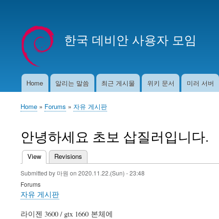
User
account
한국 데비안 사용자 모임
menu
Home
알리는 말씀
최근 게시물
위키 문서
미러 서버
Main
navigation
Home
Forums
자유 게시판
Breadcrumb
안녕하세요 초보 삽질러입니다.
View
(active tab)
Revisions
Primary
Submitted by
마원
on
2020.11.22.(Sun) - 23:48
tabs
Forums
자유 게시판
라이젠 3600 / gtx 1660 본체에