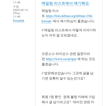
11:46
메일링 리스트에서 얘기해요.
수정:
2020.02.13.
메일링 리스
(Thu) -
트
https://lists.debian.org/debian-l10n-
11:46
korean/
에서 얘기하심이 좋겠습니다.
Permalink
In
// 메일링 리스트에서 어떻게 이야기하
reply
는지 아직 잘 모르겠네요.
to
메
일
오픈소스 라이선스 관련 질문이라
링
면
https://www.oss.kr/qna
에 하는 것도
리
좋겠습니다.
스
// 방문해보았습니다. 그곳에 글을 남
트
기면 정확히 알수 있는건가요?
에
서
얘
기
회원 1명 뿐인 정체 불명 카페에 가입
해
해서 글 남기라고요? 데비안 관련 카