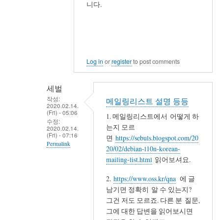
니다.
Log in
or
register
to post comments
세벌
작성:
메일링리스트 설명 등등
2020.02.14.
(Fri) - 05:06
1. 메일링리스트에서 어떻게 하
수정:
는지 모르
2020.02.14.
(Fri) - 07:16
면
https://sebuls.blogspot.com/20
Permalink
20/02/debian-l10n-korean-
In
mailing-list.html
읽어보셔요.
reply
2.
https://www.oss.kr/qna
에 글
to
남기면 정확히 알 수 있는지?
Comments
그건 저도 모르죠. 다른 분 질문,
of
그에 대한 답변을 읽어보시면
your