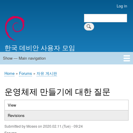
Skip
Log in
User
to
account
Search
main
Search
menu
content
한국 데비안 사용자 모임
Show — Main navigation
Main
navigation
Home
알리는 말씀
최근 게시물
위키 문서
미러 서버
Home
Forums
자유 게시판
Breadcrumb
운영체제 만들기에 대한 질문
View
(active
Primary
tab)
Revisions
tabs
Submitted by
Moses
on
2020.02.11.(Tue) - 09:24
Forums