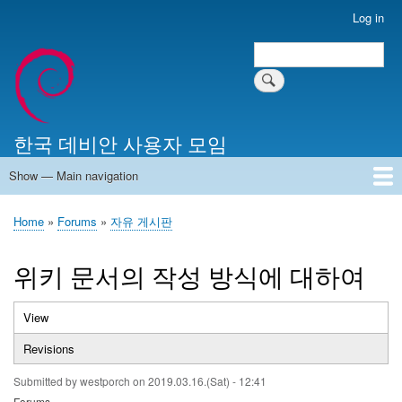
Skip
Log in
User
to
account
Search
main
Search
menu
content
한국 데비안 사용자 모임
Show — Main navigation
Main
navigation
Home
알리는 말씀
최근 게시물
위키 문서
미러 서버
Home
Forums
자유 게시판
Breadcrumb
위키 문서의 작성 방식에 대하여
View
(active
Primary
tab)
Revisions
tabs
Submitted by
westporch
on
2019.03.16.(Sat) - 12:41
Forums