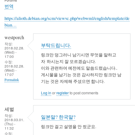
번역
https://alioth.debian.org/scm/viewvc.php/webwml/english/template/de
bian…
westporch
작성:
부탁드립니다.
2018.02.28.
(Wed) -
링크만 덩그러니 남기시면 무엇을 말하고
17:00
자 하시는지 잘 모르겠습니다.
수정:
2018.02.28.
이와 관련하여 예전에도 말씀드렸습니다..
(Wed) -
게시물을 남기는 것은 감사하지만 링크만 남
17:07
Permalink
기는 것은 자제해 주셨으면 합니다.
Log in
or
register
to post comments
세벌
작성:
일본말? 한국말?
2018.03.01.
(Thu) -
링크만 걸고 설명을 안 썼군요.
11:32
수정: