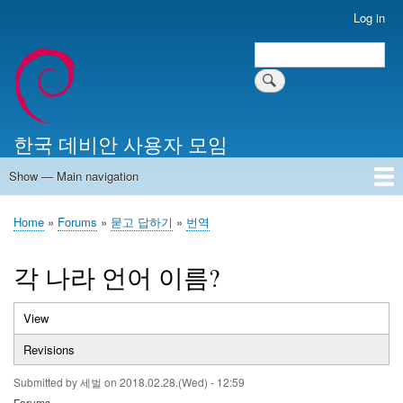
Skip
Log in
User
to
account
Search
main
Search
menu
content
한국 데비안 사용자 모임
Show — Main navigation
Main
navigation
Home
알리는 말씀
최근 게시물
위키 문서
미러 서버
Home
Forums
묻고 답하기
번역
Breadcrumb
각 나라 언어 이름?
View
(active
Primary
tab)
Revisions
tabs
Submitted by
세벌
on
2018.02.28.(Wed) - 12:59
Forums