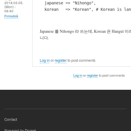
2018.03.05.
  japanese => "Nihongo",

(Mon) -
  korean   => "Korean", # Korean is lan
06:40
Permalink
Japanese 를 Nihongo 라 쓰는데, Korean 은 
니다.
Log in
or
register
to post comments
Log in
or
register
to post comments
Footer
Contact
menu
Powered by
Drupal