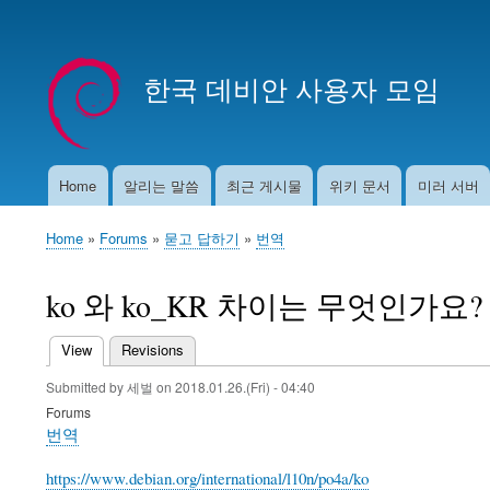
User
account
한국 데비안 사용자 모임
menu
Home
알리는 말씀
최근 게시물
위키 문서
미러 서버
Main
navigation
Home
Forums
묻고 답하기
번역
Breadcrumb
ko 와 ko_KR 차이는 무엇인가요?
View
(active tab)
Revisions
Primary
Submitted by
세벌
on
2018.01.26.(Fri) - 04:40
tabs
Forums
번역
https://www.debian.org/international/l10n/po4a/ko