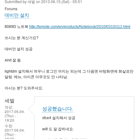
Submitted by
세벌
on
2013.06.15.(Sat) - 05:51
Forums
데비안 설치
8089D 노트북
http://lemote.com/en/products/Notebook/2010/0310/112.html
쓰시는 분 계신가요?
데비안 설치 성공
xinit 잘 됨
lightdm 설치해서 띄우니 로그인 까지는 되는데 그 다음엔 바탕화면에 화살표만
달랑. 메뉴, 아이콘 아무것도 안 나타남.
아시는 분? 도와주셔요.
세벌
작성:
성공했습니다.
2017.05.04.
(Thu) -
xfce4 설치해서 성공
19:20
수정:
wifi 도 잘 잡히네요.
2017.05.04.
(Thu) -
19:20