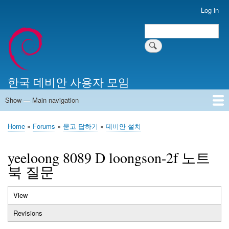
Skip
Log in
User
to
account
Search
main
Search
menu
content
한국 데비안 사용자 모임
Show — Main navigation
Main
navigation
Home
알리는 말씀
최근 게시물
위키 문서
미러 서버
Home
Forums
묻고 답하기
데비안 설치
Breadcrumb
yeeloong 8089 D loongson-2f 노트
북 질문
View
(active
Primary
tab)
Revisions
tabs