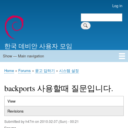
Skip
Log in
User
to
account
Search
main
Search
menu
content
한국 데비안 사용자 모임
Show — Main navigation
Main
navigation
Home
알리는 말씀
최근 게시물
위키 문서
미러 서버
Home
Forums
묻고 답하기
시스템 설정
Breadcrumb
backports 사용할때 질문입니다.
View
(active
Primary
tab)
Revisions
tabs
Submitted by
h47m
on
2010.02.07.(Sun) - 00:21
Forums