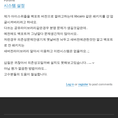
시스템 설정
제가 아이스위즐을 백포트 버전으로 깔려고하는데 libcairo 같은 패키지를 걍 업
글시켜버리려고 하네요.
다쓰는 공유라이브러리같은경우 분명 문제가 생길것같은데..
예전에도 백포트꺼 그냥깔다 문제생긴적이 많아서요..
저런경우 의존성문제안생기게 옛날버전 놔두고 새버전에관한것만 깔고 백포트
로 깐 패키지는
새버전라이브러리 알아서 이용하고 이런시스템은 없을까요..;;
삽질은 귀찮아서 의존성꼬일까봐 설치도 못해보고있습니다...ㅡㅜ
아님 뭔가 깔끔한 방법이라도...
고수분들의 도움이 절실합니다.
Log in
or
register
to post comments