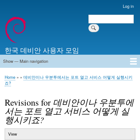
Skip
Log in
User
to
account
Search
main
Search
menu
content
한국 데비안 사용자 모임
Show — Main navigation
Main
navigation
Home
알리는 말씀
최근 게시물
위키 문서
미러 서버
Home
데비안이나 우분투에서는 포트 열고 서비스 어떻게 실행시키
Breadcrumb
죠?
Revisions for
데비안이나 우분투에
서는 포트 열고 서비스 어떻게 실
행시키죠?
View
Primary