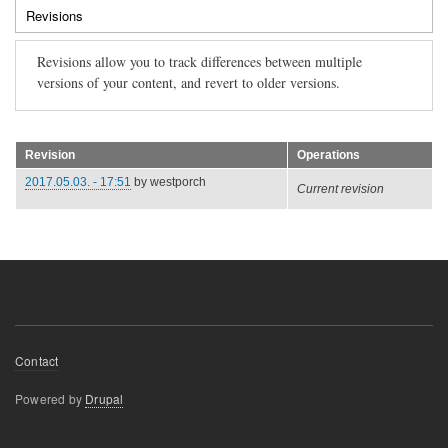
Revisions
(active
tabs
tab)
Revisions allow you to track differences between multiple
versions of your content, and revert to older versions.
Revision
Operations
2017.05.03. - 17:51
by
westporch
Current revision
Footer
Contact
menu
Powered by
Drupal