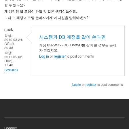
할 수 있나요?
제 생각엔 별 도움이 안될 것 같은 생각이들어요.
그래도, 해당 시스템 관리자에게 이 사실을 말해야겠죠?
duck
작성:
시스템과 DB 계정을 같이 쓴다면
2010.03.24.
(Wed) -
계정 ID/PWD와 DB ID/PWD를 같이 쓸 경우는 문제
20:38
가 되겠지요.
수정:
Log in
or
register
to post comments
2017.05.02.
(Tue) -
17:40
Permalink
Log in
or
register
to post comments
Footer
Contact