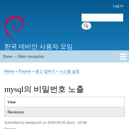
Skip
Log in
User
to
account
Search
main
Search
menu
content
한국 데비안 사용자 모임
Show — Main navigation
Main
navigation
Home
알리는 말씀
최근 게시물
위키 문서
미러 서버
Home
Forums
묻고 답하기
시스템 설정
Breadcrumb
mysql의 비밀번호 노출
View
(active
Primary
tab)
Revisions
tabs
Submitted by
westporch
on
2009.08.30.(Sun) - 20:58
Forums