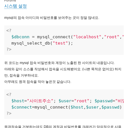
시스템 설정
mysql의 접속 아이디와 비밀번호를 보여주는 곳이 정말 많네요.
<?
$dbconn
 = mysql_connect(
"localhost"
,
"root"
,
"
  mysql_select_db(
"test"
?>
위 코드는 mysql 접속 비밀번호와 계정이 노출된 한 사이트의 내용입니다.
아래와 같이 소스를 작성해서 접속을 시도해봤어요. (나쁜 목적은 없어요) 하지
만, 접속을 거부하네요.
아무래도 원격 접속을 막아 놓은것 같습니다.
<?
$host
=
"사이트주소"
; 
$user
=
"root"
; 
$passwd
=
"비밀
$connect
=mysql_connect(
$host
,
$user
,
$passwd
) 
o
?>
원격접속을 거부하는데도 DB의 계정과 비밀번호를 크래커가 악의적으로 사용