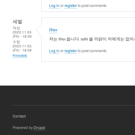
Log in
or
register
to post comments
세벌
작성:
ibus
2023.11.03.
(Fri) - 18:39
저는 ibus 씁니다. nabi 쓸 까닭이 저에게는 없어서
수정:
2023.11.03.
(Fri) - 18:39
Log in
or
register
to post comments
Permalink
Footer
Contact
menu
Powered by
Drupal