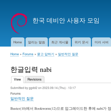
User
account
한국 데비안 사용자 모임
menu
Home
알리는 말씀
최근 게시물
위키 문서
미러 서버
Main
navigation
Home
Forums
묻고 답하기
일반적인 질문
Breadcrumb
한글입력 nabi
View
(active tab)
Revisions
Primary
Submitted by
ggdd2
on
2023.09.14.(Thu) - 13:17
tabs
Forums
일반적인 질문
Buster(10)에서 Bookworm(12)으로 업그레이드한 후에 na