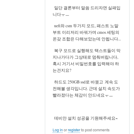
In
일단 결론부터 말씀 드리자면 실패입
reply
니다ㅜㅡ
to
노
uefi와 csm 두가지 모드, 패스트 노말
트
부트 이리저리 바꿔가며 cmos 세팅의
북
온갖 조합은 다해보았는데 안됩니다...
의
복구 모드로 실행해도 택스트들이 막
바
지나가다가 그상태로 멈춰버립니다,
이
혹시 거기서 비밀번호를 입력해야 하
오
는건지요?
스
설
하드도 250GB ssd로 바꿨고 계속 도
정
전해볼 생각입니다. 근데 설치 속도가
by
빨라졌다는 체감이 안드네요ㅜㅡ
westporch
데비안 설치 성공을 기원해주세요~
Log in
or
register
to post comments