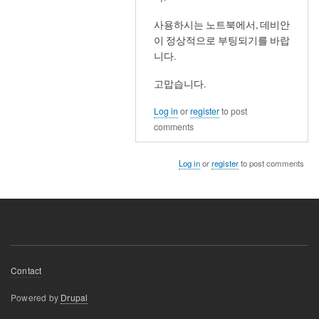
니
다
사용하시는 노트북에서, 데비안
by
이 정상적으로 부팅되기를 바랍
빛
니다.
날
고맙습니다.
휘
Log in
or
register
to post
comments
Log in
or
register
to post comments
Footer
Contact
menu
Powered by
Drupal