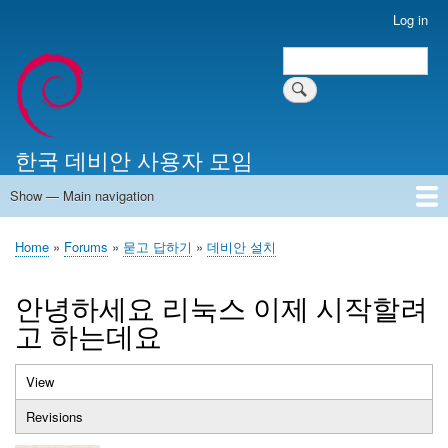
Skip
Log in
User
to
account
Search
main
Search
menu
content
한국 데비안 사용자 모임
Show — Main navigation
Main
navigation
Home
알리는 말씀
최근 게시물
위키 문서
미러 서버
Home
Forums
묻고 답하기
데비안 설치
Breadcrumb
안녕하세요 리눅스 이제 시작할려
고 하는데요
View
(active
Primary
tab)
Revisions
tabs