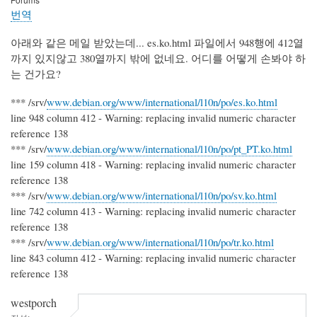
번역
아래와 같은 메일 받았는데... es.ko.html 파일에서 948행에 412열
까지 있지않고 380열까지 밖에 없네요. 어디를 어떻게 손봐야 하
는 건가요?
*** /srv/
www.debian.org/www/international/l10n/po/es.ko.html
line 948 column 412 - Warning: replacing invalid numeric character
reference 138
*** /srv/
www.debian.org/www/international/l10n/po/pt_PT.ko.html
line 159 column 418 - Warning: replacing invalid numeric character
reference 138
*** /srv/
www.debian.org/www/international/l10n/po/sv.ko.html
line 742 column 413 - Warning: replacing invalid numeric character
reference 138
*** /srv/
www.debian.org/www/international/l10n/po/tr.ko.html
line 843 column 412 - Warning: replacing invalid numeric character
reference 138
westporch