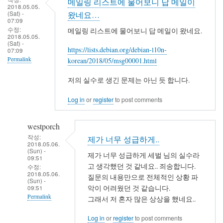
메일링 리스트에 물어보니 답 메일이
to
2018.05.05.
(Sat) -
westporch
왔네요…
07:09
님
수정:
메일링 리스트에 물어보니 답 메일이 왔네요.
2018.05.05.
께
(Sat) -
https://lists.debian.org/debian-l10n-
서
07:09
Permalink
korean/2018/05/msg00001.html
반
드
저의 실수로 생긴 문제는 아닌 듯 합니다.
시
답
Log in
or
register
to post comments
을
해
westporch
야
작성:
제가 너무 성급하게..
2018.05.06.
한
(Sun) -
제가 너무 성급하게 세벌 님의 실수라
다
09:51
고 생각했던 것 같네요.. 죄송합니다.
수정:
고…
2018.05.06.
질문의 내용만으로 전체적인 상황 파
(Sun) -
by
악이 어려웠던 것 같습니다.
09:51
세
Permalink
그래서 저 혼자 많은 상상을 했네요..
벌
In
Log in
or
register
to post comments