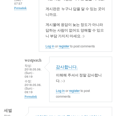
07:57
Permalink
게시판은 누구나 답을 달 수 있는 곳이
니까요.
In
reply
게시물에 응답이 늦는 정도가 아니라
to
답하는 사람이 없어도 양해할 수 있으
&#138;
니 부담 가지지 마세요. :)
의
Log in
or
register
to post comments
렌
더
westporch
링
작성:
문
감사합니다.
2018.05.06.
제
(Sun) -
이해해 주셔서 정말 감사합니
09:19
by
다. :-)
수정:
westporch
2018.05.06.
(Sun) -
Log in
or
register
to post
09:19
comments
Permalink
In
세벌
reply
작성: