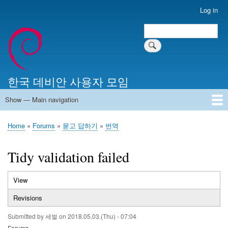
Skip
Log in
User
to
account
Search
main
Search
menu
content
한국 데비안 사용자 모임
Show — Main navigation
Main
navigation
Home
알리는 말씀
최근 게시물
위키 문서
미러 서버
Home
Forums
묻고 답하기
번역
Breadcrumb
Tidy validation failed
View
(active
Primary
tab)
Revisions
tabs
Submitted by
세벌
on
2018.05.03.(Thu) - 07:04
Forums