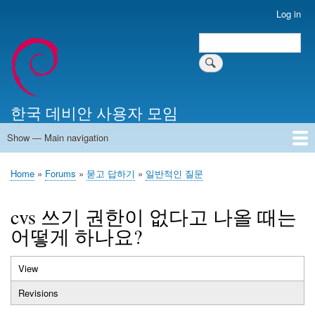
Skip
Log in
User
to
account
Search
main
Search
menu
content
한국 데비안 사용자 모임
Show — Main navigation
Main
navigation
Home
알리는 말씀
최근 게시물
위키 문서
미러 서버
Home
Forums
묻고 답하기
일반적인 질문
Breadcrumb
cvs 쓰기 권한이 없다고 나올 때는
어떻게 하나요?
View
(active
Primary
tab)
Revisions
tabs