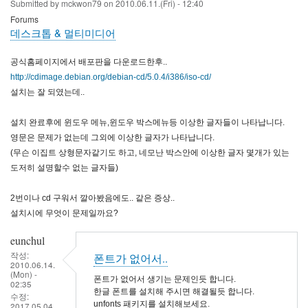
Submitted by
mckwon79
on
2010.06.11.(Fri) - 12:40
Forums
데스크톱 & 멀티미디어
공식홈페이지에서 배포판을 다운로드한후..
http://cdimage.debian.org/debian-cd/5.0.4/i386/iso-cd/
설치는 잘 되였는데..
설치 완료후에 윈도우 메뉴,윈도우 박스메뉴등 이상한 글자들이 나타납니다.
영문은 문제가 없는데 그외에 이상한 글자가 나타납니다.
(무슨 이집트 상형문자같기도 하고, 네모난 박스안에 이상한 글자 몇개가 있는
도저히 설명할수 없는 글자들)
2번이나 cd 구워서 깔아봤음에도.. 같은 증상..
설치시에 무엇이 문제일까요?
eunchul
작성:
폰트가 없어서..
2010.06.14.
(Mon) -
폰트가 없어서 생기는 문제인듯 합니다.
02:35
한글 폰트를 설치해 주시면 해결될듯 합니다.
수정:
unfonts 패키지를 설치해보세요.
2017.05.04.