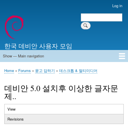
Skip
Log in
User
to
account
Search
main
Search
menu
content
한국 데비안 사용자 모임
Show — Main navigation
Main
navigation
Home
알리는 말씀
최근 게시물
위키 문서
미러 서버
Home
Forums
묻고 답하기
데스크톱 & 멀티미디어
Breadcrumb
데비안 5.0 설치후 이상한 글자문
제..
View
(active
Primary
tab)
Revisions
tabs