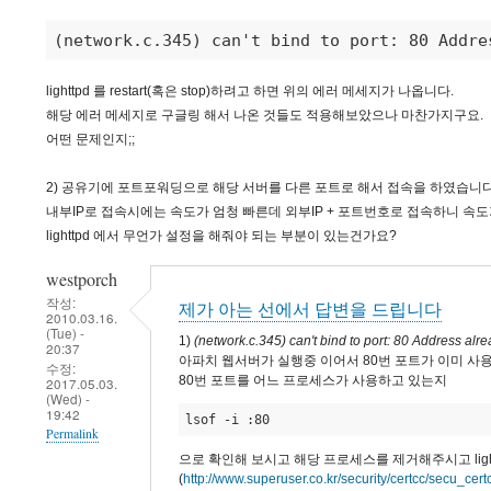
(network.c.345) can't bind to port: 80 Addre
lighttpd 를 restart(혹은 stop)하려고 하면 위의 에러 메세지가 나옵니다.
해당 에러 메세지로 구글링 해서 나온 것들도 적용해보았으나 마찬가지구요.
어떤 문제인지;;
2) 공유기에 포트포워딩으로 해당 서버를 다른 포트로 해서 접속을 하였습니다
내부IP로 접속시에는 속도가 엄청 빠른데 외부IP + 포트번호로 접속하니 속도
lighttpd 에서 무언가 설정을 해줘야 되는 부분이 있는건가요?
westporch
작성:
제가 아는 선에서 답변을 드립니다
2010.03.16.
(Tue) -
1)
(network.c.345) can't bind to port: 80 Address alre
20:37
아파치 웹서버가 실행중 이어서 80번 포트가 이미 사
수정:
80번 포트를 어느 프로세스가 사용하고 있는지
2017.05.03.
(Wed) -
19:42
lsof -i :80
Permalink
으로 확인해 보시고 해당 프로세스를 제거해주시고 ligh
(
http://www.superuser.co.kr/security/certcc/secu_cer