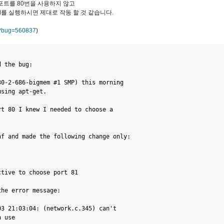
본 포트를 80번을 사용하지 않고
tpd를 실행하시면 제대로 작동 할 것 같습니다.
gi?bug=560837
)
 the bug:

0-2-686-bigmem #1 SMP) this morning

sing apt-get.

t 80 I knew I needed to choose a

f and made the following change only:

tive to choose port 81

he error message:

3 21:03:04: (network.c.345) can't

 use
