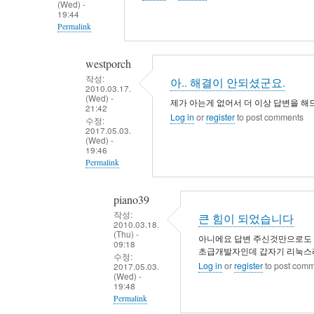
(Wed) -
19:44
Permalink
In
westporch
reply
작성:
아.. 해결이 안되셨군요.
to
2010.03.17.
(Wed) -
제
제가 아는게 없어서 더 이상 답변을 해
21:42
가
Log in
or
register
to post comments
수정:
2017.05.03.
아
(Wed) -
는
19:46
Permalink
선
에
In
piano39
서
reply
작성:
답
큰 힘이 되었습니다
to
2010.03.18.
변
(Thu) -
답
아니에요 답변 주신것만으로도 
09:18
을
변
초급개발자인데 갑자기 리눅스
수정:
Log in
or
register
to post com
2017.05.03.
드
감
(Wed) -
립
사
19:48
Permalink
니
드