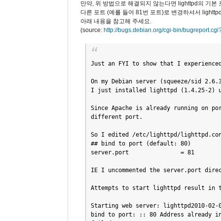
만약, 위 방법으로 해결되지 않는다면 lighttpd의 기
다른 포트 (예를 들어 81번 포트)로 변경하셔서 light
아래 내용을 참고해 주세요.
(source:
http://bugs.debian.org/cgi-bin/bugreport.c
Just an FYI to show that I experienced
On my Debian server (squeeze/sid 2.6.3
I just installed lighttpd (1.4.25-2) u
Since Apache is already running on por
different port.

So I edited /etc/lighttpd/lighttpd.con
## bind to port (default: 80)

server.port               = 81

IE I uncommented the server.port direc
Attempts to start lighttpd result in t
Starting web server: lighttpd2010-02-0
bind to port: :: 80 Address already in