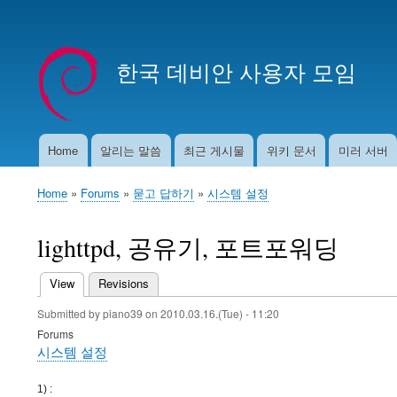
User
account
한국 데비안 사용자 모임
menu
Home
알리는 말씀
최근 게시물
위키 문서
미러 서버
Main
navigation
Home
Forums
묻고 답하기
시스템 설정
Breadcrumb
lighttpd, 공유기, 포트포워딩
View
(active tab)
Revisions
Primary
Submitted by
piano39
on
2010.03.16.(Tue) - 11:20
tabs
Forums
시스템 설정
1) :