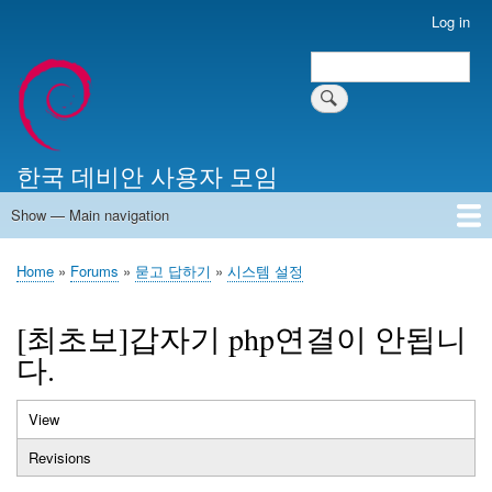
Skip
Log in
User
to
account
Search
main
Search
menu
content
한국 데비안 사용자 모임
Show — Main navigation
Main
navigation
Home
알리는 말씀
최근 게시물
위키 문서
미러 서버
Home
Forums
묻고 답하기
시스템 설정
Breadcrumb
[최초보]갑자기 php연결이 안됩니
다.
View
(active
Primary
tab)
Revisions
tabs