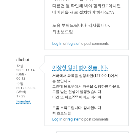
to
다른건 뭘 확인해 봐야 할까요? 아니면
php
데비안을 새로 설치해야 하나요???
를
지
도움 부탁드립니다. 감사합니다.
우
최초보드림
고
Log in
or
register
to post comments
다
시
dhchoi
설
작성:
치..
이상한 일이 벌어졌습니다.
2009.11.14.
by
(Sat) -
서버에서 파폭을 실행하면(127.0.0.1)에서
00:12
wildapple
는 보입니다.
수정:
그런데 윈도우에서 파폭을 실행하면 다운로
2017.05.03.
(Wed) -
드를 받는 현상이 발생했습니다.
17:29
이건 또 뭐죠??? 아이고 머리야...
Permalink
도움 부탁드립니다. 감사합니다.
In
최 초보드림
reply
Log in
or
register
to post comments
to
php