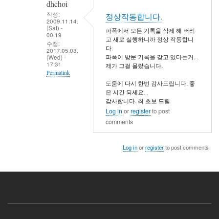
dhchoi
를
작성:
정상작동합니다.
2009.11.14.
지
(Sat) -
파폭에서 모든 기록을 삭제 해 버리
우
00:19
고 새로 실행하니까 정상 작동합니
수정:
고
다.
2017.05.03.
다
(Wed) -
파폭이 방문 기록을 갖고 있다는거...
17:31
제가 그걸 몰랐습니다.
시
Permalink
설
도움에 다시 한번 감사드립니다. 좋
In
치..
은 시간 되세요...
reply
감사합니다. 최 초보 드림
by
Log in
or
register
to post
to
wildapple
comments
이
상
한
Log in
or
register
to post comments
일
이
벌
어
졌
습