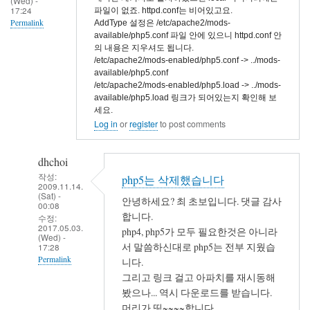
(Wed) -
17:24
파일이 없죠. httpd.conf는 비어있고요.
Permalink
AddType 설정은 /etc/apache2/mods-
available/php5.conf 파일 안에 있으니 httpd.conf 안
의 내용은 지우셔도 됩니다.
/etc/apache2/mods-enabled/php5.conf -> ../mods-
available/php5.conf
/etc/apache2/mods-enabled/php5.load -> ../mods-
available/php5.load 링크가 되어있는지 확인해 보
세요.
Log in
or
register
to post comments
dhchoi
작성:
php5는 삭제했습니다
2009.11.14.
(Sat) -
안녕하세요? 최 초보입니다. 댓글 감사
00:08
합니다.
수정:
2017.05.03.
php4, php5가 모두 필요한것은 아니라
(Wed) -
서 말씀하신대로 php5는 전부 지웠습
17:28
Permalink
니다.
그리고 링크 걸고 아파치를 재시동해
In
봤으나... 역시 다운로드를 받습니다.
reply
머리가 띵~~~~합니다.