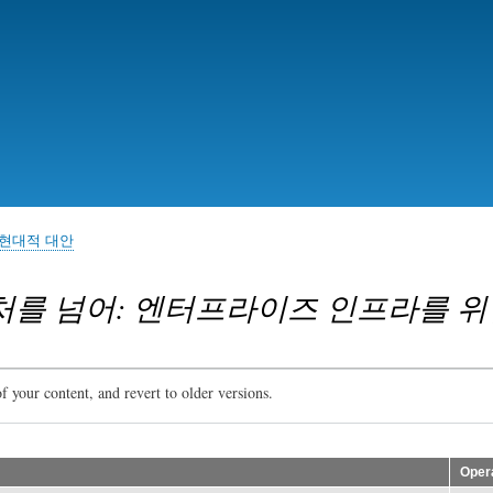
Skip
to
main
content
 현대적 대안
처를 넘어: 엔터프라이즈 인프라를 위
f your content, and revert to older versions.
Oper