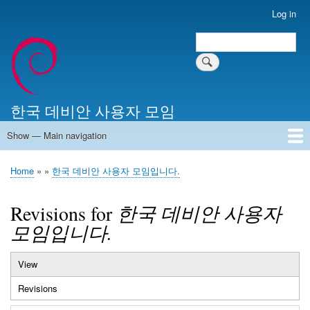
Skip
Log in
User
to
account
Search
main
Search
menu
content
한국 데비안 사용자 모임
Show — Main navigation
Main
navigation
Home
알리는 말씀
최근 게시물
위키 문서
미러 서버
Home
한국 데비안 사용자 모임입니다.
Breadcrumb
Revisions for
한국 데비안 사용자
모임입니다.
View
Primary
Revisions
(active
tabs
tab)