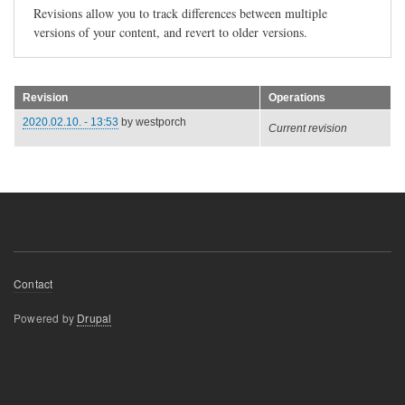
Revisions allow you to track differences between multiple
versions of your content, and revert to older versions.
Revision
Operations
2020.02.10. - 13:53
by
westporch
Current revision
Footer
Contact
menu
Powered by
Drupal