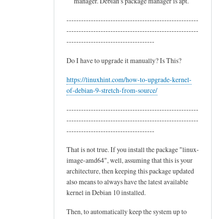
manager. Debian's package manager is apt.
------------------------------------------------------
------------------------------------------------------
------------------------------------
Do I have to upgrade it manually? Is This?
https://linuxhint.com/how-to-upgrade-kernel-
of-debian-9-stretch-from-source/
------------------------------------------------------
------------------------------------------------------
------------------------------------
That is not true. If you install the package "linux-
image-amd64", well, assuming that this is your
architecture, then keeping this package updated
also means to always have the latest available
kernel in Debian 10 installed.
Then, to automatically keep the system up to