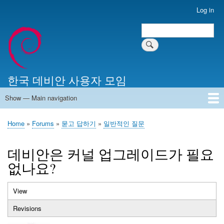
Skip
Log in
User
to
account
Search
main
Search
menu
content
한국 데비안 사용자 모임
Show — Main navigation
Main
navigation
Home
알리는 말씀
최근 게시물
위키 문서
미러 서버
Home
Forums
묻고 답하기
일반적인 질문
Breadcrumb
데비안은 커널 업그레이드가 필요
없나요?
View
(active
Primary
tab)
Revisions
tabs