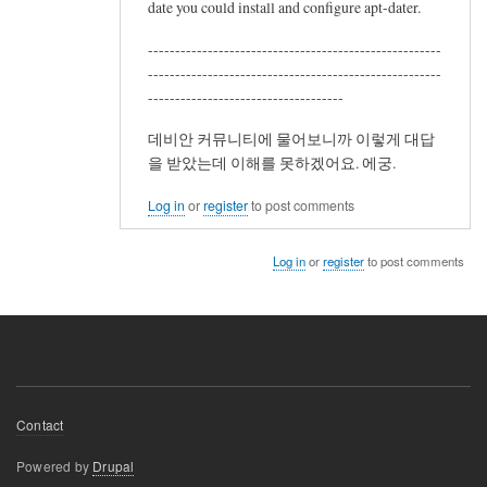
date you could install and configure apt-dater.
------------------------------------------------------
------------------------------------------------------
------------------------------------
데비안 커뮤니티에 물어보니까 이렇게 대답
을 받았는데 이해를 못하겠어요. 에궁.
Log in
or
register
to post comments
Log in
or
register
to post comments
Footer
Contact
menu
Powered by
Drupal