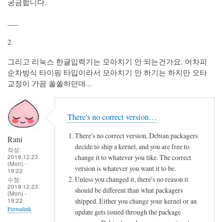
궁금합니다.
___
2.
그리고 리눅스 한글입력기는 모아치기 안 되는건가요. 어차피
순차방식 타이핑 타입이라서 모아치기 안 하기는 하지만 오타
교정이 가끔 쏠쏠하던데...
There's no correct version…
There's no correct version. Debian packagers
Rani
decide to ship a kernel, and you are free to
작성:
2019.12.23.
change it to whatever you like. The correct
(Mon) -
version is whatever you want it to be.
19:22
Unless you changed it, there's no reason it
수정:
2019.12.23.
should be different than what packagers
(Mon) -
19:22
shipped. Either you change your kernel or an
Permalink
update gets issued through the package