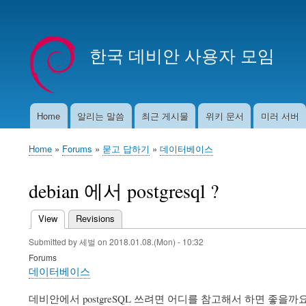
User
account
한국 데비안 사용자 모임
menu
Home
알리는 말씀
최근 게시물
위키 문서
미러 서버
Main
navigation
Home
Forums
묻고 답하기
데이터베이스
Breadcrumb
debian 에서 postgresql ?
View
(active tab)
Revisions
Primary
Submitted by
세벌
on
2018.01.08.(Mon) - 10:32
tabs
Forums
데이터베이스
데비안에서 postgreSQL 쓰려면 어디를 참고해서 하면 좋을까