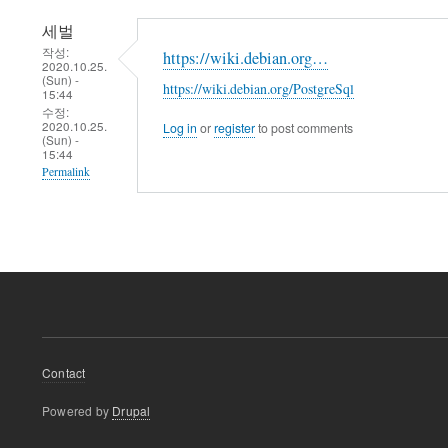
세벌
작성:
https://wiki.debian.org…
2020.10.25.
(Sun) -
https://wiki.debian.org/PostgreSql
15:44
수정:
2020.10.25.
Log in
or
register
to post comments
(Sun) -
15:44
Permalink
Footer
Contact
menu
Powered by
Drupal