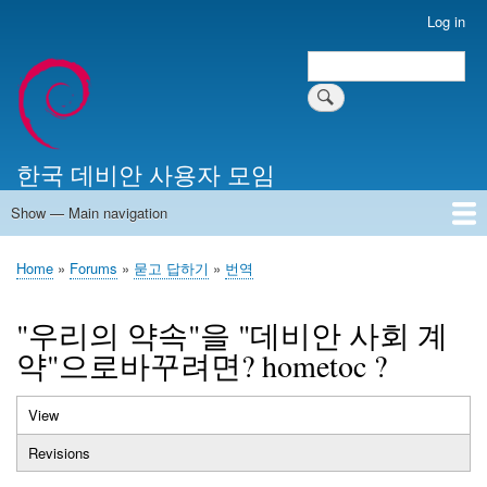
Skip
Log in
User
to
account
Search
main
Search
menu
content
한국 데비안 사용자 모임
Show — Main navigation
Main
navigation
Home
알리는 말씀
최근 게시물
위키 문서
미러 서버
Home
Forums
묻고 답하기
번역
Breadcrumb
"우리의 약속"을 "데비안 사회 계
약"으로바꾸려면? hometoc ?
View
(active
Primary
tab)
Revisions
tabs