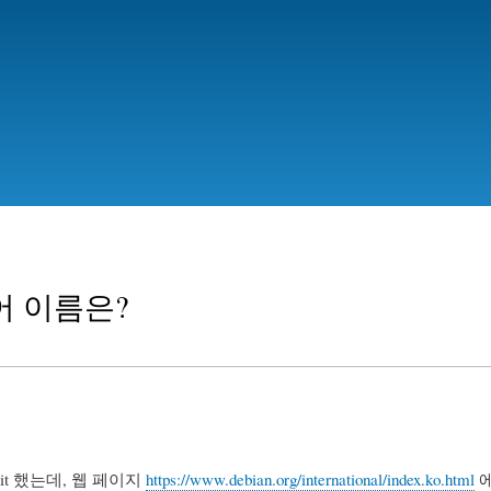
Skip
to
main
content
어 이름은?
it 했는데, 웹 페이지
https://www.debian.org/international/index.ko.html
에