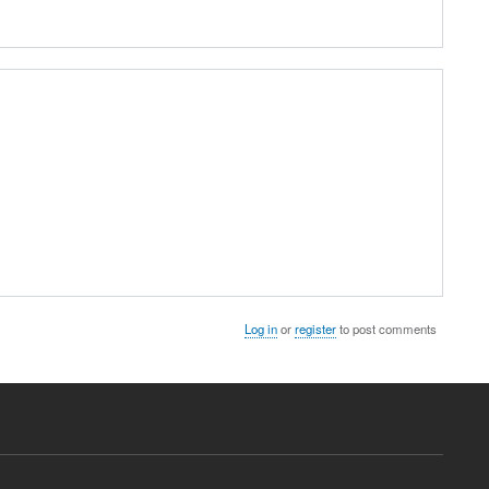
Log in
or
register
to post comments