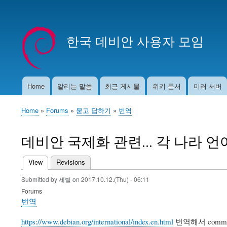
User
account
한국 데비안 사용자 모임
menu
Home
알리는 말씀
최근 게시물
위키 문서
미러 서버
Main
navigation
Home
Forums
묻고 답하기
번역
Breadcrumb
데비안 국제화 관련... 각 나라 언
View
(active tab)
Revisions
Primary
Submitted by
세벌
on
2017.10.12.(Thu) - 06:11
tabs
Forums
번역
https://www.debian.org/international/index.en.html
번역해서 comm