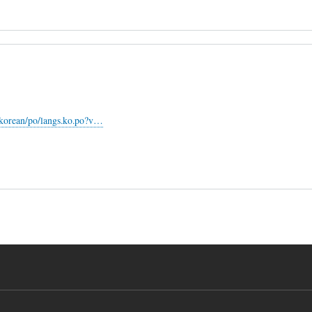
/korean/po/langs.ko.po?v…