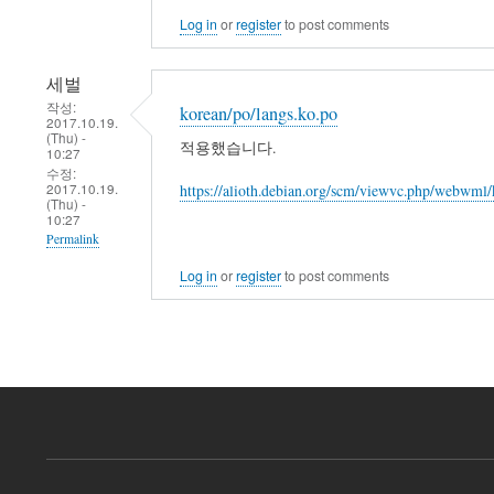
Log in
or
register
to post comments
세벌
작성:
korean/po/langs.ko.po
2017.10.19.
(Thu) -
적용했습니다.
10:27
수정:
2017.10.19.
https://alioth.debian.org/scm/viewvc.php/webwml
(Thu) -
10:27
Permalink
Log in
or
register
to post comments