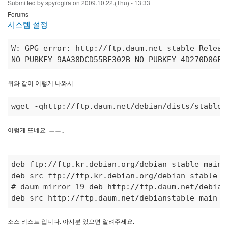
Submitted by
spyrogira
on
2009.10.22.(Thu) - 13:33
Forums
시스템 설정
W: GPG error: http://ftp.daum.net stable
NO
_PUBKEY 9AA38DCD55BE302B NO_
PUBKEY 4D270D06F4
위와 같이 이렇게 나와서
wget -qhttp://ftp.daum.net/debian/dists/stable/
이렇게 뜨네요. ㅡㅡ;;
deb ftp://ftp.kr.debian.org/debian stable main c
# daum mirror 19 deb http://ftp.daum.net/debian
deb-src http://ftp.daum.net/debianstable main c
소스 리스트 입니다. 아시분 있으면 알려주세요.