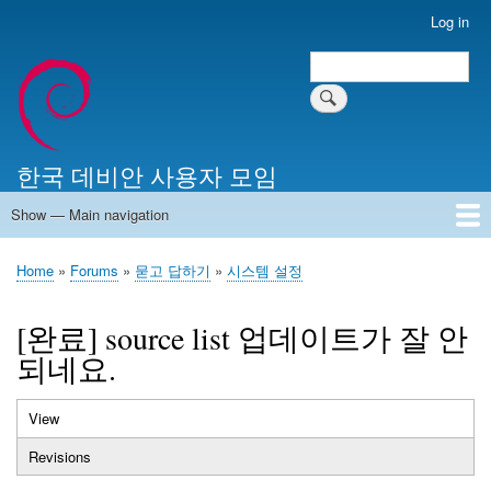
Skip
Log in
User
to
account
Search
main
Search
menu
content
한국 데비안 사용자 모임
Show — Main navigation
Main
navigation
Home
알리는 말씀
최근 게시물
위키 문서
미러 서버
Home
Forums
묻고 답하기
시스템 설정
Breadcrumb
[완료] source list 업데이트가 잘 안
되네요.
View
(active
Primary
tab)
Revisions
tabs