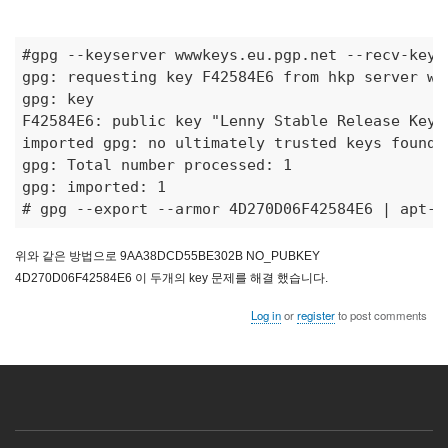
#gpg --keyserver wwwkeys.eu.pgp.net --recv-keys
gpg: requesting key F42584E6 from hkp server www
gpg: key 

F42584E6: public key "Lenny Stable Release Key "
imported gpg: no ultimately trusted keys found 

gpg: Total number processed: 1 

# gpg --export --armor 4D270D06F42584E6 | apt-k
위와 같은 방법으로 9AA38DCD55BE302B NO_PUBKEY
4D270D06F42584E6 이 두개의 key 문제를 해결 했습니다.
Log in
or
register
to post comments