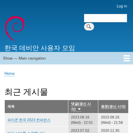
Skip
Log in
User
to
account
Search
main
Search
menu
content
한국 데비안 사용자 모임
Show — Main navigation
Main
navigation
Home
알리는 말씀
최근 게시물
위키 문서
미러 서버
Home
Breadcrumb
최근 게시물
댓글(갱신 시
제목
원문(갱신 시각)
각)
Sort
ascending
2023.08.16.
2023.08.16.
파이콘 한국 2023 컨퍼런스
(Wed) - 22:01
(Wed) - 21:58
2023.07.02.
2020.12.30.