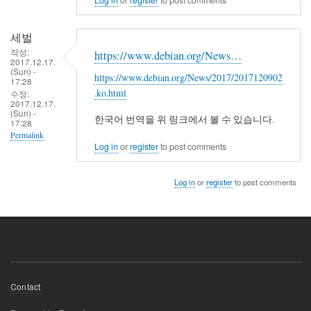
세벌
작성:
https://www.debian.org/News…
2017.12.17.
(Sun) -
https://www.debian.org/News/2017/2017120902
17:28
.ko.html
수정:
2017.12.17.
(Sun) -
한국어 번역을 위 링크에서 볼 수 있습니다.
17:28
Permalink
Log in
or
register
to post comments
Log in
or
register
to post comments
Footer
Contact
menu