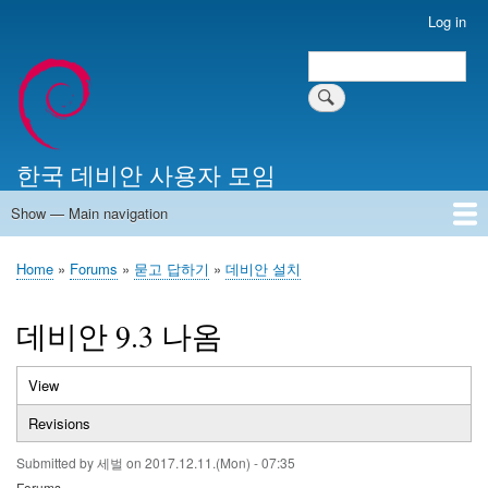
Skip
Log in
User
to
account
Search
main
Search
menu
content
한국 데비안 사용자 모임
Show — Main navigation
Main
navigation
Home
알리는 말씀
최근 게시물
위키 문서
미러 서버
Home
Forums
묻고 답하기
데비안 설치
Breadcrumb
데비안 9.3 나옴
View
(active
Primary
tab)
Revisions
tabs
Submitted by
세벌
on
2017.12.11.(Mon) - 07:35
Forums