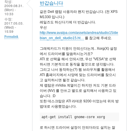
작성:
반갑습니다
2009.08.31.
(Mon) -
같은 Dell 랩탑 사용자라 왠지 반갑습니다. (전 XPS
10:33
M1330 입니다.)
수정:
레일즈도 하신다기에 더 반갑습니다.
2017.05.03.
(Wed) -
우선
15:59
http://www.avalpa.com/assets/andrea/studio15/de
Permalink
bian_on_dell_studio15.ht…
를 참고해 주세요.
그래픽카드가 지원이 안되신다는게.. Xorg(X) 설정
에서 드라이버를 말씀하시는거죠?
ATI 로 선택을 해서 안되시면, 우선 "VESA"로 선택
하시면 기본적으로 동작을 할것으로 생각됩니다.
그리고 나서 동작하는(?) 웹 브라우저를 활용해서
ATI 홈페이지에서 사양에 맞는 드라이버를 찾으시
고 설치하시면 될것 같습니다.
제 랩탑은 nVidia 계열이긴 하지만 저도 기본 드라
이버 (NV) 를 안쓰고 별도로 설치해서 사용하고 있
습니다. :D
또한 데스크탑은 ATI 라데온 9200 이었는데 위의 방
법대로 사용했었습니다.
apt-get install gnome-core xorg
로 하시면 드라이버 설정이 안되더라도 설치는 잘