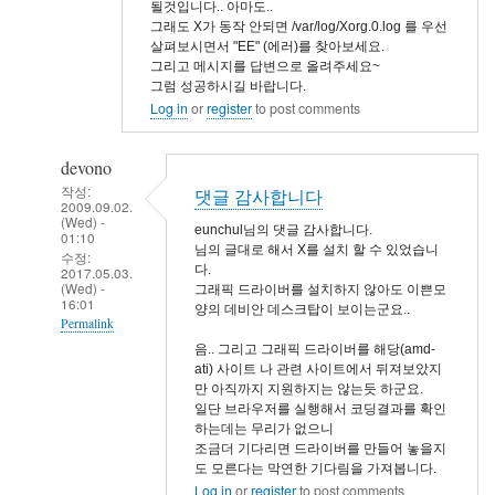
될것입니다.. 아마도..
그래도 X가 동작 안되면 /var/log/Xorg.0.log 를 우선
살펴보시면서 "EE" (에러)를 찾아보세요.
그리고 메시지를 답변으로 올려주세요~
그럼 성공하시길 바랍니다.
Log in
or
register
to post comments
devono
작성:
댓글 감사합니다
2009.09.02.
(Wed) -
eunchul님의 댓글 감사합니다.
01:10
님의 글대로 해서 X를 설치 할 수 있었습니
수정:
다.
2017.05.03.
(Wed) -
그래픽 드라이버를 설치하지 않아도 이쁜모
16:01
양의 데비안 데스크탑이 보이는군요..
Permalink
음.. 그리고 그래픽 드라이버를 해당(amd-
In
ati) 사이트 나 관련 사이트에서 뒤져보았지
reply
만 아직까지 지원하지는 않는듯 하군요.
일단 브라우저를 실행해서 코딩결과를 확인
to
하는데는 무리가 없으니
반
조금더 기다리면 드라이버를 만들어 놓을지
갑
도 모른다는 막연한 기다림을 가져봅니다.
Log in
or
register
to post comments
습