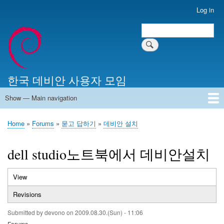
Skip
Log in
User
to
account
Search
main
Search
menu
content
한국 데비안 사용자 모임
Show — Main navigation
Main
navigation
Home
알리는 말씀
최근 게시물
위키 문서
미러 서버
Home
Forums
묻고 답하기
데비안 설치
Breadcrumb
dell studio노트북에서 데비안설치
View
(active
Primary
tab)
Revisions
tabs
Submitted by
devono
on
2009.08.30.(Sun) - 11:06
Forums