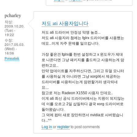
니
다
pcharley
by
작성:
저도 ati 사용자입니다
2009.10.20.
eunchul
(Tue) -
저도 ati 드라이버 안정성 악명 높죠...
19:22
저도 ati 사용자라 첨에는 fglrx 드라이버를 사용했는
수정:
데요...이게 자주 문제를 일으킵니다.
2017.05.03.
(Wed) -
16:06
가장 좋은건 fglrx를 한번 설정하고 x 윈도우가 제대
Permalink
로 나온다면 그냥 패키지를 홀드하고 사용하는게 맘
편하고요..
만약 업데이트를 자주하신다면, 그리고 듀얼 모니터
를 사용하실 게 아니라면 그냥 xorg에서 제공하는
드라이버를 사용하시는게 맘편할거라 생각되네
요....
참고로 저는 Radeon X1550 사용자 인데요..
이게 ati 최신 공식 드라이버에서는 지원이 되지않는
데 이를 모르고 2일 삽질하다 결국 xorg 드라이버로
돌아왔습니다.
그 덕에 컴터 새로 장만하면서 nvidia로 사버렸습니
다...^^
Log in
or
register
to post comments