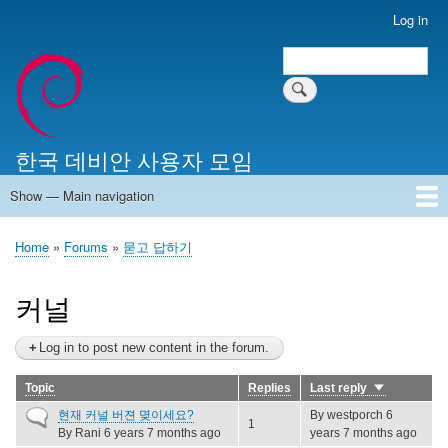
Skip
Log in
User
to
account
Search
main
Search
menu
content
한국 데비안 사용자 모임
Show — Main navigation
Main
navigation
Home
알리는 말씀
최근 게시물
위키 문서
미러 서버
Home
Forums
묻고 답하기
Breadcrumb
커널
Log in to post new content in the forum.
Topic
Replies
Last reply
Sort
ascending
Normal
현재 커널 버젼 몆이세요?
By
westporch
6
1
topic
By
Rani
6 years 7 months ago
years 7 months ago