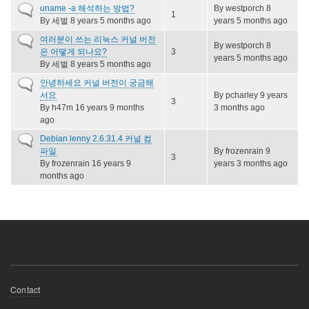
Normal
uname -a 해석하는 방법?
By
westporch
8
1
topic
By
세벌
8 years 5 months ago
years 5 months ago
Normal
여러분이 쓰는 리눅스 커널 버전
By
westporch
8
topic
은 어떻게 되나요?
3
years 5 months ago
By
세벌
8 years 5 months ago
Normal
안녕하세요 커널 버전이 궁금해
topic
서요
By
pcharley
9 years
3
By
h47m
16 years 9 months
3 months ago
ago
Normal
Debian lenny 2.6.31.4 커널 컴
topic
파일
By
frozenrain
9
3
By
frozenrain
16 years 9
years 3 months ago
months ago
Footer
Contact
menu